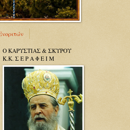
Ενοριτών
Ο ΚΑΡΥΣΤΙΑΣ & ΣΚΥΡΟΥ
Κ.Κ. Σ Ε Ρ Α Φ Ε Ι Μ