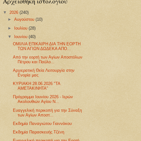
Αρχειοθήκη ιστολογίου
▼
2026
(240)
►
Αυγούστου
(10)
►
Ιουλίου
(28)
▼
Ιουνίου
(40)
ΟΜΙΛΙΑ ΕΠΙΚΑΙΡΗ ΔΙΑ ΤΗΝ ΕΟΡΤΗ
ΤΩΝ ΑΓΙΩΝ ΔΩΔΕΚΑ ΑΠΟ...
Από την εορτή των Αγίων Αποστόλων
Πέτρου και Παύλο...
Αρχιερατική Θεία Λειτουργία στην
Ενορία μας
ΚΥΡΙΑΚΗ 28.06.2026 "ΤΑ
ΑΜΕΤΑΚΙΝΗΤΑ"
Πρόγραμμα Ιουνίου 2026 - Ιερών
Ακολουθιών Αγίου Ν...
Ευαγγελική περικοπή για την Σύναξη
των Αγίων Αποστ...
Εκδημία Παναγιώτου Γιαννάκου
Εκδημία Παρασκευής Τζένη
Ευαγγελική περικοπή για την Εορτή