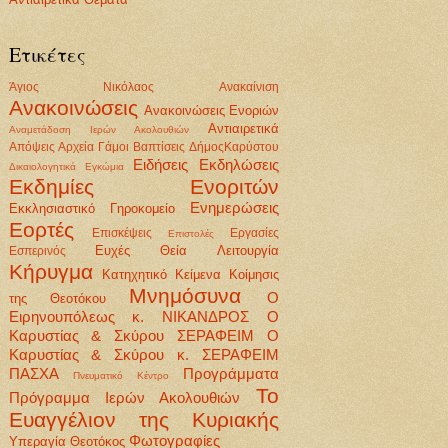
Ετικέτες
Άγιος Νικόλαος
Ανακαίνιση
Ανακοινώσεις
Ανακοινώσεις Ενοριών
Αντιαιρετικά
Αναμετάδοση Ιερών Ακολουθιών
Απόψεις
Αρχεία
Γάμοι Βαπτίσεις
ΔήμοςΚαρύστου
Ειδήσεις
Εκδηλώσεις
Δικαιολογητικά
Εγκώμια
Εκδημίες Ενοριτών
Ενημερώσεις
Εκκλησιαστικό Γηροκομείο
Εορτές
Επισκέψεις
Εργασίες
Επιστολές
Ευχές
Θεία Λειτουργία
Εσπερινός
Κήρυγμα
Κατηχητικό
Κείμενα
Κοίμησις
Μνημόσυνα
Ο
της Θεοτόκου
Ειρηνουπόλεως κ. ΝΙΚΑΝΔΡΟΣ
Ο
Καρυστίας & Σκύρου ΣΕΡΑΦΕΙΜ
Ο
Καρυστίας & Σκύρου κ. ΣΕΡΑΦΕΙΜ
ΠΑΣΧΑ
Προγράμματα
Πνευματικό Κέντρο
Το
Πρόγραμμα Ιερών Ακολουθιών
Ευαγγέλιον της Κυριακής
Φωτογραφίες
Υπεραγία Θεοτόκος