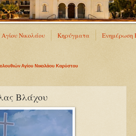
Ν Αγίου Νικολάου
Κηρύγματα
Ενημέρωση 
κολουθιών Αγίου Νικολάου Καρύστου
λας Βλάχου