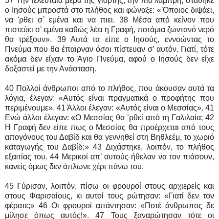
37 Την τελευταία μέρα της γιορτής, την πιο λαμπρή, στάθηκε
ο Ιησούς μπροστά στο πλήθος και φώναξε: «'Όποιος διψάει,
να 'ρθει σ΄ εμένα και να πιει. 38 Μέσα από κείνον που
πιστεύει σ’ εμένα καθώς λέει η Γραφή, ποτάμια ζωντανό νερό
θα τρέξουν». 39 Αυτά τα είπε ο Ιησούς, εννοώντας το
Πνεύμα που θα έπαιρναν όσοι πίστευαν σ’ αυτόν. Γιατί, τότε
ακόμα δεν είχαν το Άγιο Πνεύμα, αφού ο Ιησούς δεν είχε
δοξαστεί με την Ανάσταση.
40 Πολλοί άνθρωποι από το πλήθος, που άκουσαν αυτά τα
λόγια, έλεγαν: «Αυτός είναι πραγματικά ο προφήτης που
περιμένουμε». 41 Άλλοι έλεγαν: «Αυτός είναι ο Μεσσίας». 41
Ενώ άλλοι έλεγαν: «Ο Μεσσίας θα ’ρθεί από τη Γαλιλαία; 42
Η Γραφή δεν είπε πως ο Μεσσίας θα προέρχεται από τους
απογόνους του Δαβίδ και θα γεννηθεί στη Βηθλεέμ, το χωριό
καταγωγής του Δαβίδ;» 43 Διχάστηκε, λοιπόν, το πλήθος
εξαιτίας του. 44 Μερικοί απ’ αυτούς ήθελαν να τον πιάσουν,
κανείς όμως δεν άπλωνε χέρι πάνω του.
45 Γύρισαν, λοιπόν, πίσω οι φρουροί στους αρχιερείς και
στους Φαρισαίους, κι αυτοί τους ρώτησαν: «Γιατί δεν τον
φέρατε;» 46 Οι φρουροί απάντησαν: «Ποτέ άνθρωπος δε
μίλησε όπως αυτός!». 47 Τους ξαναρώτησαν τότε οι