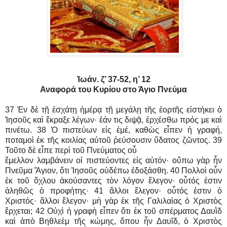
Ἰωάν. ζ’ 37-52, η’ 12
Αναφορά του Κυρίου στο Άγιο Πνεύμα
37 Ἐν δὲ τῇ ἐσχάτῃ ἡμέρᾳ τῇ μεγάλῃ τῆς ἑορτῆς εἱστήκει ὁ
Ἰησοῦς καὶ ἔκραξε λέγων· ἐάν τις διψᾷ, ἐρχέσθω πρός με καὶ
πινέτω. 38 Ὁ πιστεύων εἰς ἐμέ, καθὼς εἶπεν ἡ γραφή,
ποταμοὶ ἐκ τῆς κοιλίας αὐτοῦ ῥεύσουσιν ὕδατος ζῶντος. 39
Τοῦτο δὲ εἶπε περὶ τοῦ Πνεύματος οὗ
ἔμελλον λαμβάνειν οἱ πιστεύοντες εἰς αὐτόν· οὔπω γὰρ ἦν
Πνεῦμα Ἅγιον, ὅτι Ἰησοῦς οὐδέπω ἐδοξάσθη. 40 Πολλοὶ οὖν
ἐκ τοῦ ὄχλου ἀκούσαντες τὸν λόγον ἔλεγον· οὗτός ἐστιν
ἀληθῶς ὁ προφήτης· 41 ἄλλοι ἔλεγον· οὗτός ἐστιν ὁ
Χριστός· ἄλλοι ἔλεγον· μὴ γὰρ ἐκ τῆς Γαλιλαίας ὁ Χριστὸς
ἔρχεται; 42 Οὐχὶ ἡ γραφὴ εἶπεν ὅτι ἐκ τοῦ σπέρματος Δαυῒδ
καὶ ἀπὸ Βηθλεὲμ τῆς κώμης, ὅπου ἦν Δαυΐδ, ὁ Χριστὸς