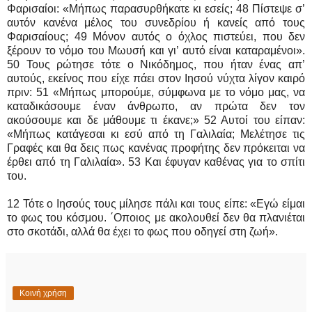
Φαρισαίοι: «Μήπως παρασυρθήκατε κι εσείς; 48 Πίστεψε σ’
αυτόν κανένα μέλος του συνεδρίου ή κανείς από τους
Φαρισαίους; 49 Μόνον αυτός ο όχλος πιστεύει, που δεν
ξέρουν το νόμο του Μωυσή και γι’ αυτό είναι καταραμένοι».
50 Τους ρώτησε τότε ο Νικόδημος, που ήταν ένας απ’
αυτούς, εκείνος που είχε πάει στον Ιησού νύχτα λίγον καιρό
πριν: 51 «Μήπως μπορούμε, σύμφωνα με το νόμο μας, να
καταδικάσουμε έναν άνθρωπο, αν πρώτα δεν τον
ακούσουμε και δε μάθουμε τι έκανε;» 52 Αυτοί του είπαν:
«Μήπως κατάγεσαι κι εσύ από τη Γαλιλαία; Μελέτησε τις
Γραφές και θα δεις πως κανένας προφήτης δεν πρόκειται να
έρθει από τη Γαλιλαία». 53 Και έφυγαν καθένας για το σπίτι
του.
12 Τότε ο Ιησούς τους μίλησε πάλι και τους είπε: «Εγώ είμαι
το φως του κόσμου. ΄Οποιος με ακολουθεί δεν θα πλανιέται
στο σκοτάδι, αλλά θα έχει το φως που οδηγεί στη ζωή».
Κοινή χρήση