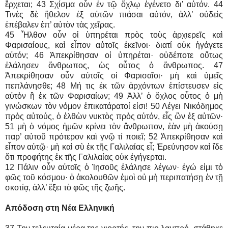
ἔρχεται; 43 Σχίσμα οὖν ἐν τῷ ὄχλῳ ἐγένετο δι’ αὐτόν. 44
Τινὲς δὲ ἤθελον ἐξ αὐτῶν πιάσαι αὐτόν, ἀλλ’ οὐδεὶς
ἐπέβαλεν ἐπ’ αὐτὸν τὰς χεῖρας.
45 Ἦλθον οὖν οἱ ὑπηρέται πρὸς τοὺς ἀρχιερεῖς καὶ
Φαρισαίους, καὶ εἶπον αὐτοῖς ἐκεῖνοι· διατί οὐκ ἠγάγετε
αὐτόν; 46 Ἀπεκρίθησαν οἱ ὑπηρέται· οὐδέποτε οὕτως
ἐλάλησεν ἄνθρωπος, ὡς οὗτος ὁ ἄνθρωπος. 47
Ἀπεκρίθησαν οὖν αὐτοῖς οἱ Φαρισαῖοι· μὴ καὶ ὑμεῖς
πεπλάνησθε; 48 Μή τις ἐκ τῶν ἀρχόντων ἐπίστευσεν εἰς
αὐτὸν ἢ ἐκ τῶν Φαρισαίων; 49 Ἀλλ’ ὁ ὄχλος οὗτος ὁ μὴ
γινώσκων τὸν νόμον ἐπικατάρατοί εἰσι! 50 Λέγει Νικόδημος
πρὸς αὐτούς, ὁ ἐλθὼν νυκτὸς πρὸς αὐτόν, εἷς ὢν ἐξ αὐτῶν·
51 μὴ ὁ νόμος ἡμῶν κρίνει τὸν ἄνθρωπον, ἐὰν μὴ ἀκούσῃ
παρ’ αὐτοῦ πρότερον καὶ γνῷ τί ποιεῖ; 52 Ἀπεκρίθησαν καὶ
εἶπον αὐτῷ· μὴ καὶ σὺ ἐκ τῆς Γαλιλαίας εἶ; Ἐρεύνησον καὶ ἴδε
ὅτι προφήτης ἐκ τῆς Γαλιλαίας οὐκ ἐγήγερται.
12 Πάλιν οὖν αὐτοῖς ὁ Ἰησοῦς ἐλάλησε λέγων· ἐγώ εἰμι τὸ
φῶς τοῦ κόσμου· ὁ ἀκολουθῶν ἐμοὶ οὐ μὴ περιπατήσῃ ἐν τῇ
σκοτίᾳ, ἀλλ’ ἕξει τὸ φῶς τῆς ζωῆς.
Απόδοση στη Νέα Ελληνική