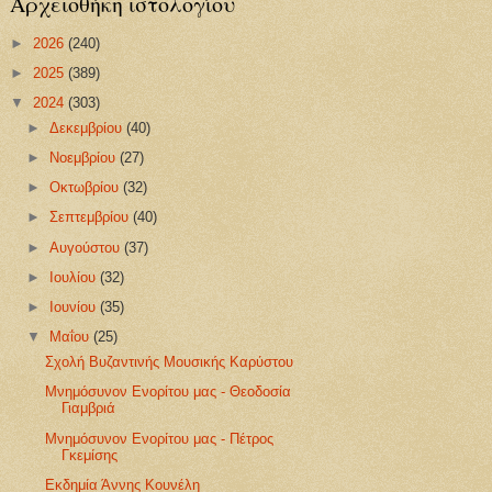
Αρχειοθήκη ιστολογίου
►
2026
(240)
►
2025
(389)
▼
2024
(303)
►
Δεκεμβρίου
(40)
►
Νοεμβρίου
(27)
►
Οκτωβρίου
(32)
►
Σεπτεμβρίου
(40)
►
Αυγούστου
(37)
►
Ιουλίου
(32)
►
Ιουνίου
(35)
▼
Μαΐου
(25)
Σχολή Βυζαντινής Μουσικής Καρύστου
Μνημόσυνον Ενορίτου μας - Θεοδοσία
Γιαμβριά
Μνημόσυνον Ενορίτου μας - Πέτρος
Γκεμίσης
Εκδημία Άννης Κουνέλη