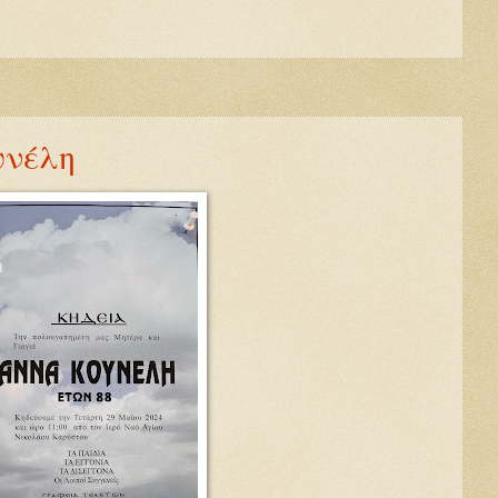
υνέλη