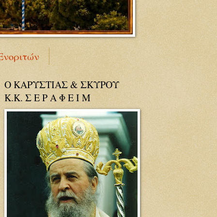
Ενοριτών
Ο ΚΑΡΥΣΤΙΑΣ & ΣΚΥΡΟΥ
Κ.Κ. Σ Ε Ρ Α Φ Ε Ι Μ