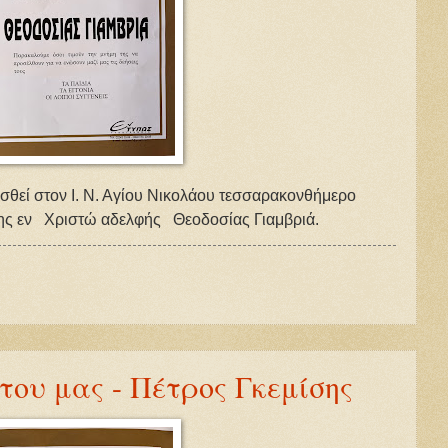
εσθεί στον Ι. Ν. Αγίου Νικολάου τεσσαρακονθήμερο
ης εν Χριστώ αδελφής Θεοδοσίας Γιαμβριά.
ου μας - Πέτρος Γκεμίσης