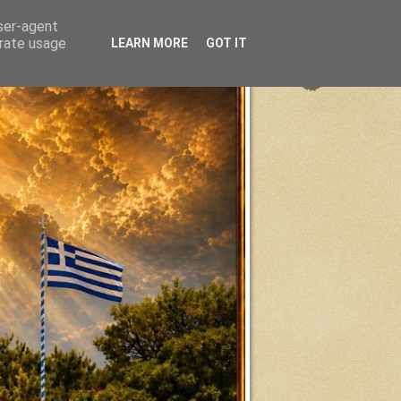
user-agent
erate usage
LEARN MORE
GOT IT