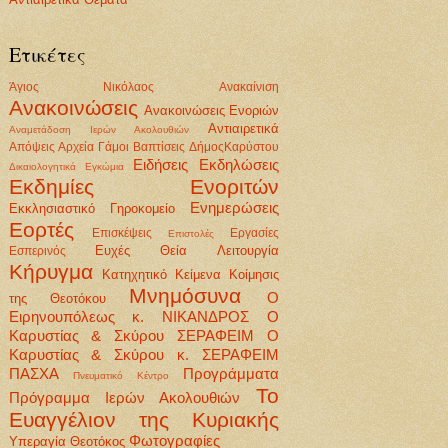
Ετικέτες
Άγιος Νικόλαος
Ανακαίνιση
Ανακοινώσεις
Ανακοινώσεις Ενοριών
Αντιαιρετικά
Αναμετάδοση Ιερών Ακολουθιών
Απόψεις
Αρχεία
Γάμοι Βαπτίσεις
ΔήμοςΚαρύστου
Ειδήσεις
Εκδηλώσεις
Δικαιολογητικά
Εγκώμια
Εκδημίες Ενοριτών
Ενημερώσεις
Εκκλησιαστικό Γηροκομείο
Εορτές
Επισκέψεις
Εργασίες
Επιστολές
Ευχές
Θεία Λειτουργία
Εσπερινός
Κήρυγμα
Κατηχητικό
Κείμενα
Κοίμησις
Μνημόσυνα
Ο
της Θεοτόκου
Ειρηνουπόλεως κ. ΝΙΚΑΝΔΡΟΣ
Ο
Καρυστίας & Σκύρου ΣΕΡΑΦΕΙΜ
Ο
Καρυστίας & Σκύρου κ. ΣΕΡΑΦΕΙΜ
ΠΑΣΧΑ
Προγράμματα
Πνευματικό Κέντρο
Το
Πρόγραμμα Ιερών Ακολουθιών
Ευαγγέλιον της Κυριακής
Φωτογραφίες
Υπεραγία Θεοτόκος