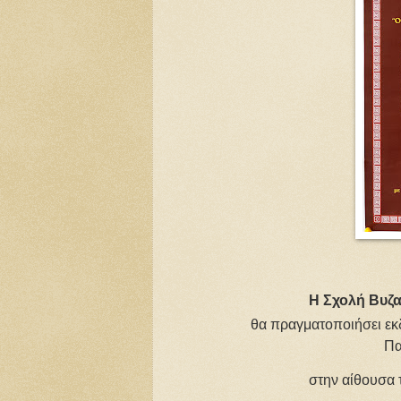
Η Σχολή Βυζ
θα πραγματοποιήσει
ε
Πα
στην αίθουσα του