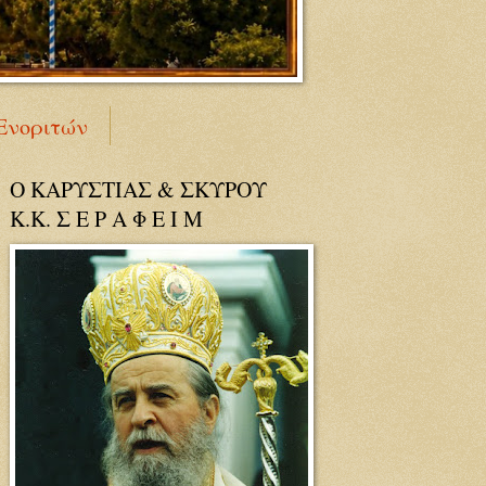
Ενοριτών
Ο ΚΑΡΥΣΤΙΑΣ & ΣΚΥΡΟΥ
Κ.Κ. Σ Ε Ρ Α Φ Ε Ι Μ