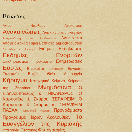
Ετικέτες
Άγιος Νικόλαος
Ανακαίνιση
Ανακοινώσεις
Ανακοινώσεις Ενοριών
Αντιαιρετικά
Αναμετάδοση Ιερών Ακολουθιών
Απόψεις
Αρχεία
Γάμοι Βαπτίσεις
ΔήμοςΚαρύστου
Ειδήσεις
Εκδηλώσεις
Δικαιολογητικά
Εγκώμια
Εκδημίες Ενοριτών
Ενημερώσεις
Εκκλησιαστικό Γηροκομείο
Εορτές
Επισκέψεις
Εργασίες
Επιστολές
Ευχές
Θεία Λειτουργία
Εσπερινός
Κήρυγμα
Κατηχητικό
Κείμενα
Κοίμησις
Μνημόσυνα
Ο
της Θεοτόκου
Ειρηνουπόλεως κ. ΝΙΚΑΝΔΡΟΣ
Ο
Καρυστίας & Σκύρου ΣΕΡΑΦΕΙΜ
Ο
Καρυστίας & Σκύρου κ. ΣΕΡΑΦΕΙΜ
ΠΑΣΧΑ
Προγράμματα
Πνευματικό Κέντρο
Το
Πρόγραμμα Ιερών Ακολουθιών
Ευαγγέλιον της Κυριακής
Φωτογραφίες
Υπεραγία Θεοτόκος