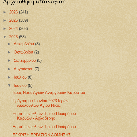
Αρχειοθήκη ιστολογίου
►
2026
(241)
►
2025
(389)
►
2024
(303)
▼
2023
(58)
►
Δεκεμβρίου
(8)
►
Οκτωβρίου
(2)
►
Σεπτεμβρίου
(5)
►
Αυγούστου
(7)
►
Ιουλίου
(8)
▼
Ιουνίου
(5)
Ιερός Ναός Αγίων Αναργύρων Καρύστου
Πρόγραμμα Ιουνίου 2023 Ιερών
Ακολουθιών Αγίου Νικο...
Εορτή Γενεθλίων Τιμίου Προδρόμου
Καρυών - Αχλαδερής
Εορτή Γενεθλίων Τιμίου Προδρόμου
ΕΓΚΡΙΣΗ ΕΡΓΑΣΙΩΝ ΔΟΜΗΣΗΣ