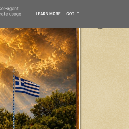
user-agent
erate usage
LEARN MORE
GOT IT