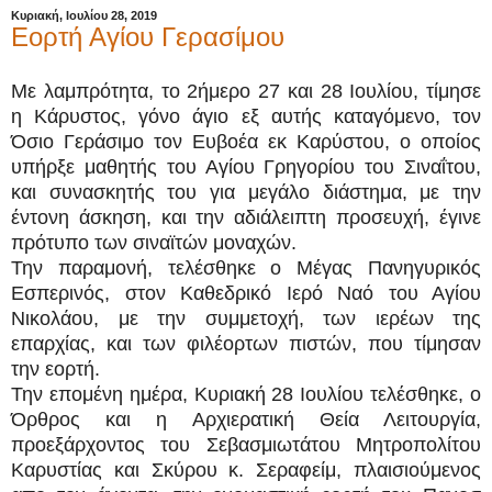
Κυριακή, Ιουλίου 28, 2019
Εορτή Αγίου Γερασίμου
Με λαμπρότητα, το 2ήμερο 27 και 28 Ιουλίου, τίμησε
η Κάρυστος, γόνο άγιο εξ αυτής καταγόμενο, τον
Όσιο Γεράσιμο τον Ευβοέα εκ Καρύστου, ο οποίος
υπήρξε μαθητής του Αγίου Γρηγορίου του Σιναΐτου,
και συνασκητής του για μεγάλο διάστημα, με την
έντονη άσκηση, και την αδιάλειπτη προσευχή, έγινε
πρότυπο των σιναϊτών μοναχών.
Την παραμονή, τελέσθηκε ο Μέγας Πανηγυρικός
Εσπερινός, στον Καθεδρικό Ιερό Ναό του Αγίου
Νικολάου, με την συμμετοχή, των ιερέων της
επαρχίας, και των φιλέορτων πιστών, που τίμησαν
την εορτή.
Την επομένη ημέρα, Κυριακή 28 Ιουλίου τελέσθηκε, ο
Όρθρος και η Αρχιερατική Θεία Λειτουργία,
προεξάρχοντος του Σεβασμιωτάτου Μητροπολίτου
Καρυστίας και Σκύρου κ. Σεραφείμ, πλαισιούμενος