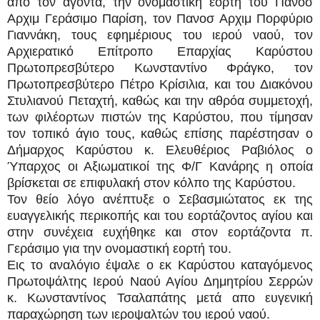
απο τον άγοντα, την ονομαστική εορτή του Πανοσ
Αρχιμ Γεράσιμο Παρίση, τον Πανοσ Αρχιμ Πορφύριο
Γιαννάκη, τους εφημέριους του ιερού ναού, τον
Αρχιερατικό Επίτροπο Επαρχίας Καρύστου
Πρωτοπρεσβύτερο Κωνσταντίνο Φράγκο, τον
Πρωτοπρεσβύτερο Πέτρο Κρίσιλια, και του Διακόνου
Στυλιανού Πεταχτή, καθώς και την αθρόα συμμετοχή,
των φιλέορτων πιστών της Καρύστου, που τίμησαν
τον τοπικό άγιο τους, καθώς επίσης παρέστησαν ο
Δήμαρχος Καρύστου κ. Ελευθέριος Ραβιόλος ο
Ύπαρχος οι Αξιωματικοί της Φ/Γ Κανάρης η οποία
βρίσκεται σε επιφυλακή στον κόλπο της Καρύστου.
Τον θείο λόγο ανέπτυξε ο Σεβασμιώτατος εκ της
ευαγγελικής περικοπής και του εορτάζοντος αγίου και
στην συνέχεια ευχήθηκε και στον εορτάζοντα π.
Γεράσιμο για την ονομαστική εορτή του.
Εις το αναλόγιο έψαλε ο εκ Καρύστου καταγόμενος
Πρωτοψάλτης Ιερού Ναού Αγίου Δημητρίου Σερρών
κ. Κωνσταντίνος Τσαλαπάτης μετά απο ευγενική
παραχώρηση των ιεροψαλτών του ιερού ναού.