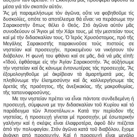
μέσα γιά τόν σκοπόν αὐτόν.
Ἂς μή παραμελήσωμε τὸν ἀγῶνα, οὔτε να φοβηθοῦμε τίς
δυσκολίες, οπότε το αποτέλεσμα θά εἶναι: να περάσωμε την
Σαρακοστήν ὅπως θέλει ὁ Θεός. Στό ἀγῶνα αὐτόν μᾶς
συνοδεύουν οἱ Ἅγιοι μέ τήν Χάρι τους, μέ τήν μεσιτείαν τους
καί μέ τήν διδασκαλίαν τους. Ὁ Ἱερός Χρυσόστομος, πρό τῆς
Μεγάλης Σαρακοστῆς παρακινοῦσε τούς πιστούς σε
νηστείαν καί προσευχήν, προκειμένου να νικήσουν τόν
διάβολον. Η φωνή του φθάνει καί σε μᾶς, διά νά μᾶς εἰπῆ:
«Ἰδού, ἐφθάσαμε εἰς τήν Ἁγίαν Σαρακοστήν. Ἂς αὐξήσωμε
τήν νηστείαν καί ἄς κάνωμε έντονωτέρας τάς προσευχάς. Ἄς
έξομολογηθοῦμε μέ ἀκρίβειαν τὰ ἁμαρτήματά μας, ἄς
πληθύνωμε τήν ἐλεημοσύνην καί ἄς καλλιεργήσωμε τὰς
ἀρετάς τῆς πραότητος, τῆς ἀνεξικακίας, τῆς μακροθυμίας,
τῆς ταπεινοφροσύνης.
Με την νηστείαν πρέπει να εἶναι πάντοτε συνδεδεμένη ή
προσευχή, σύμφωνα με την διδασκαλίαν τοῦ Κυρίου καί τό
παράδειγμα τῶν Ἀποστόλων.» Κατά την περίοδον τῆς
νηστείας, ή προσευχή γίνεται μέ προσοχήν, μέ ἐσωτερικήν
γαλήνην καί ἡ σκέψις εἶναι ἐλαφροτέρα, ἀφοῦ δέν πιέζεται
ἀπό τήν πολυφαγίαν. Στόν ἀγῶνα κατά τοῦ διαβόλου, ἔχομε
ἀνάγκη από προσευχήν. Καί ή προσευχή εἶναι μεγάλο