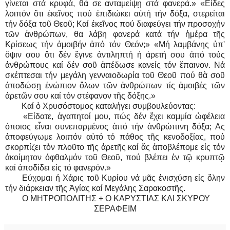
γίνεται στά κρυφά, θά σε ανταμείψῃ στά φανερά.» «Εἶδες
λοιπόν ὅτι ἐκεῖνος πού ἐπιδιώκει αὐτή τήν δόξα, στερείται
τήν δόξα τοῦ Θεοῦ; Καί ἐκεῖνος πού διαφεύγει τήν προσοχήν
τῶν ἀνθρώπων, θα λάβη φανερά κατά τήν ἡμέρα τῆς
Κρίσεως τήν ἀμοιβήν ἀπό τόν Θεόν;» «Μή λαμβάνης ὑπ'
ὄψιν σου ὅτι δέν ἔγινε ἀντιληπτή ή άρετή σου άπό τούς
ἀνθρώπους καί δέν σοῦ ἀπέδωσε κανείς τόν ἔπαινον. Νά
σκέπτεσαι τήν μεγάλη γενναιοδωρία τοῦ Θεοῦ πού θὰ σοῦ
ἀποδώσῃ ἐνώπιον ὅλων τῶν ἀνθρώπων τίς ἀμοιβές τῶν
ἀρετῶν σου καί τόν στέφανον τῆς δόξης.»
Καί ὁ Χρυσόστομος καταλήγει συμβουλεύοντας:
«Είδατε, ἀγαπητοί μου, πώς δέν ἔχει καμμία ὠφέλεια
όποιος εἶναι συνεπαρμένος ἀπό τήν ἀνθρώπινη δόξα; Ας
ἀποφεύγωμε λοιπόν αὐτό τό πάθος τῆς κενοδοξίας, πού
σκορπίζει τὸν πλοῦτο τῆς ἀρετῆς καί ἄς ἀποβλέπομε εἰς τόν
ἀκοίμητον όφθαλμόν τοῦ Θεοῦ, πού βλέπει ἐν τῷ κρυπτῷ
καί ἀποδίδει εἰς τό φανερόν.»
Εύχομαι ή Χάρις τοῦ Κυρίου νά μᾶς ἐνισχύση εἰς ὅλην
τήν διάρκειαν τῆς Ἁγίας καί Μεγάλης Σαρακοστῆς.
Ο ΜΗΤΡΟΠΟΛΙΤΗΣ + Ο ΚΑΡΥΣΤΙΑΣ ΚΑΙ ΣΚΥΡΟΥ
ΣΕΡΑΦΕΙΜ