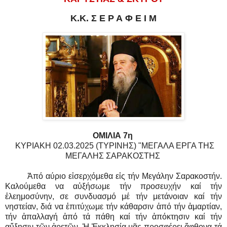
Κ.Κ. Σ Ε Ρ Α Φ Ε Ι Μ
ΟΜΙΛΙΑ 7η
ΚΥΡΙΑΚΗ 02.03.2025 (ΤΥΡΙΝΗΣ) "ΜΕΓΑΛΑ ΕΡΓΑ ΤΗΣ
ΜΕΓΑΛΗΣ ΣΑΡΑΚΟΣΤΗΣ
Ἀπό αύριο εἰσερχόμεθα εἰς τήν Μεγάλην Σαρακοστήν.
Καλούμεθα να αὐξήσωμε τήν προσευχήν καί τήν
ἐλεημοσύνην, σε συνδυασμό μέ τήν μετάνοιαν καί τήν
νηστείαν, διά να ἐπιτύχωμε τήν κάθαρσιν ἀπό τήν ἁμαρτίαν,
τήν ἀπαλλαγή ἀπό τά πάθη καί τήν ἀπόκτησιν καί τήν
αὔξησιν τῶν ἀρετῶν. Ἡ Ἐκκλησία μᾶς προσφέρει ἄφθονα τά