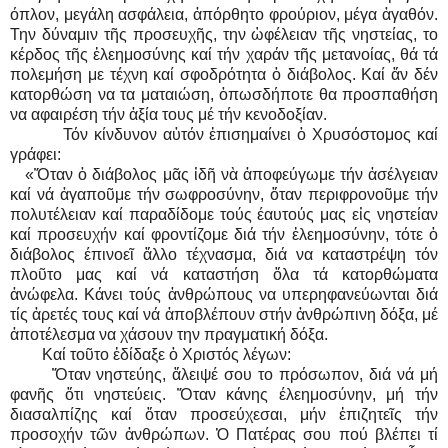
όπλον, μεγάλη ασφάλεια, ἀπόρθητο φρούριον, μέγα ἀγαθόν.
Την δύναμιν τῆς προσευχῆς, την ὠφέλειαν τῆς νηστείας, το
κέρδος τῆς ἐλεημοσύνης καί τήν χαράν τῆς μετανοίας, θά τά
πολεμήση με τέχνη καί σφοδρότητα ὁ διάβολος. Καί ἄν δέν
κατορθώση να τα ματαιώση, ὁπωσδήποτε θα προσπαθήση
να αφαιρέση τήν ἀξία τους μέ τήν κενοδοξίαν.
Τόν κίνδυνον αὐτόν ἐπισημαίνει ὁ Χρυσόστομος καί
γράφει:
«Ὅταν ὁ διάβολος μᾶς ἰδῆ νὰ ἀποφεύγωμε τήν ἀσέλγειαν
καί νά ἀγαποῦμε τήν σωφροσύνην, ὅταν περιφρονοῦμε τήν
πολυτέλειαν καί παραδίδομε τούς έαυτούς μας εἰς νηστείαν
καί προσευχήν καί φροντίζομε διά τήν ἐλεημοσύνην, τότε ὁ
διάβολος έπινοεῖ ἄλλο τέχνασμα, διά να καταστρέψη τόν
πλοῦτο μας καί νά καταστήση ὅλα τά κατορθώματα
ἀνώφελα. Κάνει τούς ἀνθρώπους να υπερηφανεύωνται διά
τίς ἀρετές τους καί νά ἀποβλέπουν στήν ἀνθρώπινη δόξα, μέ
ἀποτέλεσμα να χάσουν την πραγματική δόξα.
Καί τοῦτο ἐδίδαξε ὁ Χριστός λέγων:
Ὅταν νηστεύης, ἄλειψέ σου το πρόσωπον, διά νά μή
φανῆς ὅτι νηστεύεις. Ὅταν κάνης έλεημοσύνην, μή τήν
διασαλπίζης καί ὅταν προσεύχεσαι, μήν ἐπιζητεῖς τήν
προσοχήν τῶν ἀνθρώπων. Ὁ Πατέρας σου πού βλέπει τί