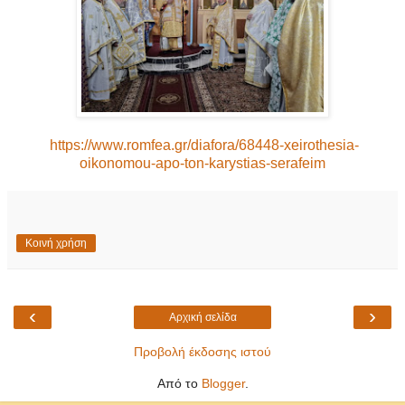
https://www.romfea.gr/diafora/68448-xeirothesia-
oikonomou-apo-ton-karystias-serafeim
Κοινή χρήση
‹
›
Αρχική σελίδα
Προβολή έκδοσης ιστού
Από το
Blogger
.