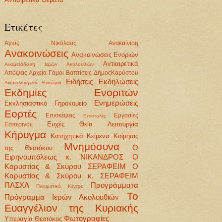
Ετικέτες
Άγιος Νικόλαος
Ανακαίνιση
Ανακοινώσεις
Ανακοινώσεις Ενοριών
Αντιαιρετικά
Αναμετάδοση Ιερών Ακολουθιών
Απόψεις
Αρχεία
Γάμοι Βαπτίσεις
ΔήμοςΚαρύστου
Ειδήσεις
Εκδηλώσεις
Δικαιολογητικά
Εγκώμια
Εκδημίες Ενοριτών
Ενημερώσεις
Εκκλησιαστικό Γηροκομείο
Εορτές
Επισκέψεις
Εργασίες
Επιστολές
Ευχές
Θεία Λειτουργία
Εσπερινός
Κήρυγμα
Κατηχητικό
Κείμενα
Κοίμησις
Μνημόσυνα
Ο
της Θεοτόκου
Ειρηνουπόλεως κ. ΝΙΚΑΝΔΡΟΣ
Ο
Καρυστίας & Σκύρου ΣΕΡΑΦΕΙΜ
Ο
Καρυστίας & Σκύρου κ. ΣΕΡΑΦΕΙΜ
ΠΑΣΧΑ
Προγράμματα
Πνευματικό Κέντρο
Το
Πρόγραμμα Ιερών Ακολουθιών
Ευαγγέλιον της Κυριακής
Φωτογραφίες
Υπεραγία Θεοτόκος