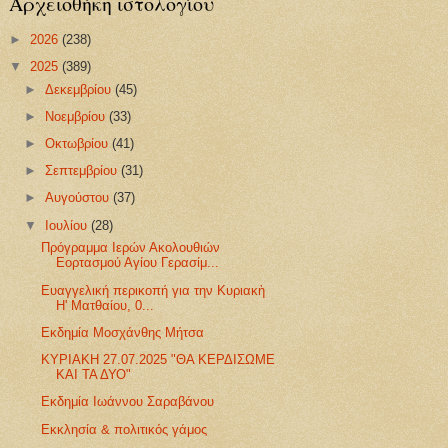
Αρχειοθήκη ιστολογίου
►
2026
(238)
▼
2025
(389)
►
Δεκεμβρίου
(45)
►
Νοεμβρίου
(33)
►
Οκτωβρίου
(41)
►
Σεπτεμβρίου
(31)
►
Αυγούστου
(37)
▼
Ιουλίου
(28)
Πρόγραμμα Ιερών Ακολουθιών
Εορτασμού Αγίου Γερασίμ...
Ευαγγελική περικοπή για την Κυριακὴ
Η' Ματθαίου, 0...
Εκδημία Μοσχάνθης Μήτσα
ΚΥΡΙΑΚΗ 27.07.2025 "ΘΑ ΚΕΡΔΙΣΩΜΕ
ΚΑΙ ΤΑ ΔΥΟ"
Εκδημία Ιωάννου Σαραβάνου
Εκκλησία & πολιτικός γάμος