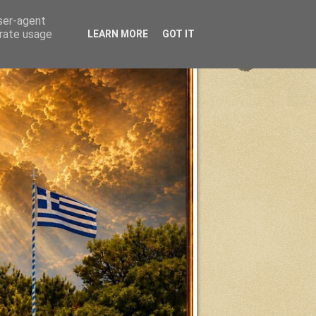
user-agent
erate usage
LEARN MORE
GOT IT