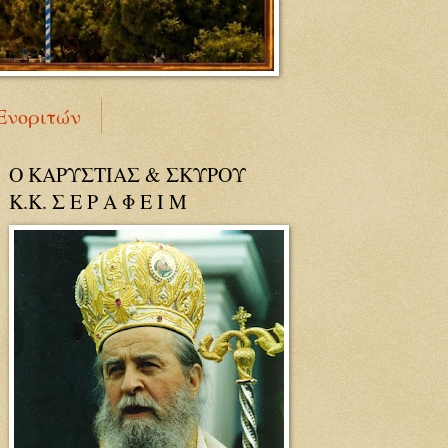
Ενοριτών
Ο ΚΑΡΥΣΤΙΑΣ & ΣΚΥΡΟΥ
Κ.Κ. Σ Ε Ρ Α Φ Ε Ι Μ