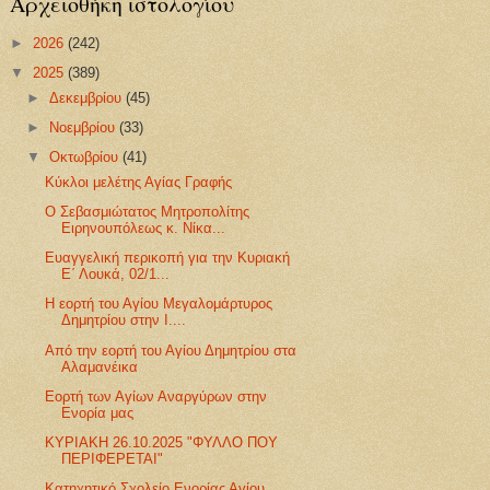
Αρχειοθήκη ιστολογίου
►
2026
(242)
▼
2025
(389)
►
Δεκεμβρίου
(45)
►
Νοεμβρίου
(33)
▼
Οκτωβρίου
(41)
Κύκλοι μελέτης Αγίας Γραφής
Ο Σεβασμιώτατος Μητροπολίτης
Ειρηνουπόλεως κ. Νίκα...
Ευαγγελική περικοπή για την Κυριακή
Ε΄ Λουκά, 02/1...
Η εορτή του Αγίου Μεγαλομάρτυρος
Δημητρίου στην Ι....
Από την εορτή του Αγίου Δημητρίου στα
Αλαμανέικα
Εορτή των Αγίων Αναργύρων στην
Ενορία μας
ΚΥΡΙΑΚΗ 26.10.2025 "ΦΥΛΛΟ ΠΟΥ
ΠΕΡΙΦΕΡΕΤΑΙ"
Κατηχητικό Σχολείο Ενορίας Αγίου