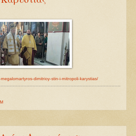
-megalomartyros-dimitrioy-stin-i-mitropoli-karystias/
ΙΜ