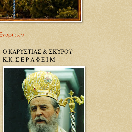
Ενοριτών
Ο ΚΑΡΥΣΤΙΑΣ & ΣΚΥΡΟΥ
Κ.Κ. Σ Ε Ρ Α Φ Ε Ι Μ