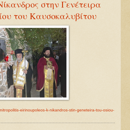
Νίκανδρος στην Γενέτειρα
ίου του Καυσοκαλυβίτου
itropolitis-eirinoupoleos-k-nikandros-stin-geneteira-tou-osiou-