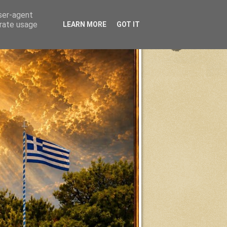
user-agent
erate usage
LEARN MORE
GOT IT