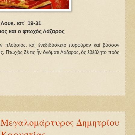
Λουκ. ιστ΄ 19-31
ος και ο φτωχός Λάζαρος
ν πλούσιος, καὶ ἐνεδιδύσκετο πορφύραν καὶ βύσσον
. Πτωχὸς δέ τις ἦν ὀνόματι Λάζαρος, ὃς ἐβέβλητο πρὸς
υ Μεγαλομάρτυρος Δημητρίου
η Καρυστίας