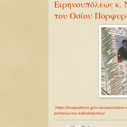
Ειρηνουπόλεως κ. 
του Οσίου Πορφυρ
https://exapsalmos.gr/o-sevasmiotatos-m
porfyriou-tou-kafsokalyvitou/