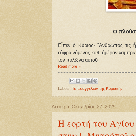
Ο πλούσι
Εἶπεν ὁ Κύριος· ῎Ανθρωπος τις ἦ
εὐφραινόμενος καθ᾿ ἡμέραν λαμπρῶς
τὸν πυλῶνα αὐτοῦ
Read more »
Labels:
Το Ευαγγέλιον της Κυριακής
Δευτέρα, Οκτωβρίου 27, 2025
Η εορτή του Αγίο
στην Ι. Μητρόπολ