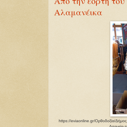
Από την εορτή του
Αλαμανέικα
https://eviaonline.gr/Ορθοδοξία/Δήμ
Λιτανεία-