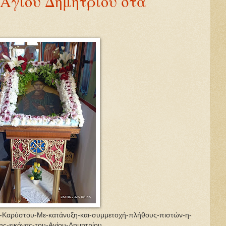
 Αγίου Δημητρίου στα
ος-Καρύστου-Με-κατάνυξη-και-συμμετοχή-πλήθους-πιστών-η-
της-εικόνας-του-Αγίου-Δημητρίου