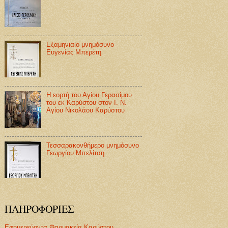
Εξαμηνιαίο μνημόσυνο
Ευγενίας Μπερέτη
Η εορτή του Αγίου Γερασίμου
του εκ Καρύστου στον Ι. Ν.
Αγίου Νικολάου Καρύστου
Τεσσαρακονθήμερο μνημόσυνο
Γεωργίου Μπελίτση
ΠΛΗΡΟΦΟΡΙΕΣ
Εφημερεύοντα Φαρμακεία Καρύστου