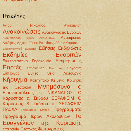
Ετικέτες
Άγιος Νικόλαος
Ανακαίνιση
Ανακοινώσεις
Ανακοινώσεις Ενοριών
Αντιαιρετικά
Αναμετάδοση Ιερών Ακολουθιών
Απόψεις
Αρχεία
Γάμοι Βαπτίσεις
ΔήμοςΚαρύστου
Ειδήσεις
Εκδηλώσεις
Δικαιολογητικά
Εγκώμια
Εκδημίες Ενοριτών
Ενημερώσεις
Εκκλησιαστικό Γηροκομείο
Εορτές
Επισκέψεις
Εργασίες
Επιστολές
Ευχές
Θεία Λειτουργία
Εσπερινός
Κήρυγμα
Κατηχητικό
Κείμενα
Κοίμησις
Μνημόσυνα
Ο
της Θεοτόκου
Ειρηνουπόλεως κ. ΝΙΚΑΝΔΡΟΣ
Ο
Καρυστίας & Σκύρου ΣΕΡΑΦΕΙΜ
Ο
Καρυστίας & Σκύρου κ. ΣΕΡΑΦΕΙΜ
ΠΑΣΧΑ
Προγράμματα
Πνευματικό Κέντρο
Το
Πρόγραμμα Ιερών Ακολουθιών
Ευαγγέλιον της Κυριακής
Φωτογραφίες
Υπεραγία Θεοτόκος