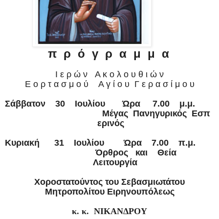
π ρ ό γ ρ α μ μ α
Ι ε ρ ώ ν
Α κ ο λ ο υ θ ι ώ ν
Ε ο ρ τ α σ μ ο ύ
Α γ ί ο υ
Γ ε ρ α σ ί μ ο υ
Σάββατον
30
Ιουλίου
Ώρα
7
.00
μ.μ.
Μέγας
Πανηγυρικός
Εσπ
ερινός
Κυριακή
3
1
Ιουλίου
Ώρα
7.00
π.μ.
Όρθρος
και
Θεία
Λειτουργία
Χοροστατούντος του Σεβασμιωτάτου
Μητροπολίτου Ειρηνουπόλεως
κ. κ.
ΝΙΚΑΝΔΡΟΥ