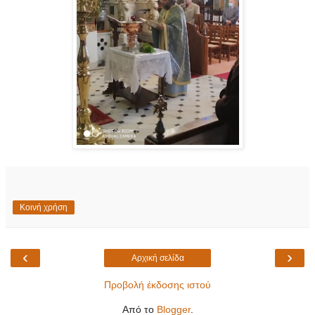
Κοινή χρήση
‹
›
Αρχική σελίδα
Προβολή έκδοσης ιστού
Από το
Blogger
.