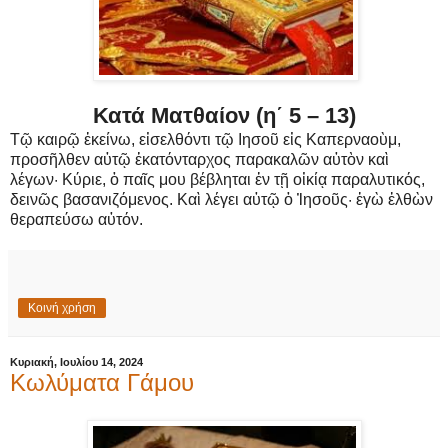
Κατά Ματθαίον (η΄ 5 – 13)
Τῷ καιρῷ ἐκείνω, εἰσελθόντι τῷ Ιησοῦ εἰς Καπερναοὺμ,
προσῆλθεν αὐτῷ ἑκατόνταρχος παρακαλῶν αὐτὸν καὶ
λέγων· Κύριε, ὁ παῖς μου βέβληται ἐν τῇ οἰκίᾳ παραλυτικός,
δεινῶς βασανιζόμενος. Καὶ λέγει αὐτῷ ὁ Ἰησοῦς· ἐγὼ ἐλθὼν
θεραπεύσω αὐτόν.
Κοινή χρήση
Κυριακή, Ιουλίου 14, 2024
Κωλύματα Γάμου