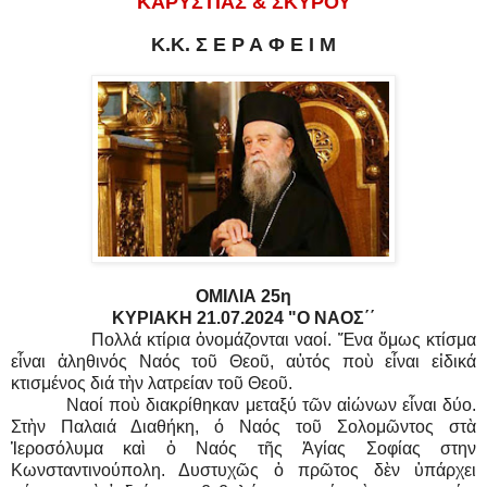
ΚΑΡΥΣΤΙΑΣ & ΣΚΥΡΟΥ
Κ.Κ. Σ Ε Ρ Α Φ Ε Ι Μ
ΟΜΙΛΙΑ 25η
ΚΥΡΙΑΚΗ 21.07.2024 "Ο ΝΑΟΣ΄΄
Πολλά κτίρια ὀνομάζονται ναοί. Ἕνα ὅμως κτίσμα
εἶναι ἀληθινός Ναός τοῦ Θεοῦ, αὐτός ποὺ εἶναι εἰδικά
κτισμένος διά τὴν λατρείαν τοῦ Θεοῦ.
Ναοί ποὺ διακρίθηκαν μεταξύ τῶν αἰώνων εἶναι δύο.
Στὴν Παλαιά Διαθήκη, ό Ναός τοῦ Σολομῶντος στὰ
Ἱεροσόλυμα καὶ ὁ Ναός τῆς Ἁγίας Σοφίας στην
Κωνσταντινούπολη. Δυστυχῶς ὁ πρῶτος δὲν ὑπάρχει