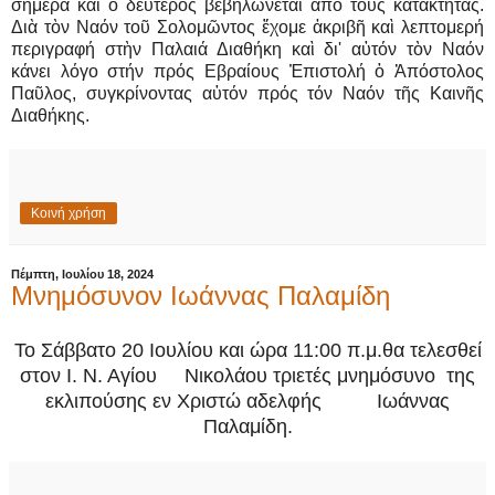
σήμερα καὶ ὁ δεύτερος βεβηλώνεται από τοὺς κατακτητάς.
Διὰ τὸν Ναόν τοῦ Σολομῶντος ἔχομε ἀκριβῆ καὶ λεπτομερή
περιγραφή στὴν Παλαιά Διαθήκη καὶ δι' αὐτόν τὸν Ναόν
κάνει λόγο στήν πρός Εβραίους Ἐπιστολή ὁ Ἀπόστολος
Παῦλος, συγκρίνοντας αὐτόν πρός τόν Ναόν τῆς Καινῆς
Διαθήκης.
Κοινή χρήση
Πέμπτη, Ιουλίου 18, 2024
Μνημόσυνον Ιωάννας Παλαμίδη
Το Σάββατο 20 Ιουλίου και ώρα 11:00 π.μ.θα τελεσθεί
στον Ι. Ν. Αγίου Νικολάου τριετές μνημόσυνο της
εκλιπούσης εν Χριστώ αδελφής Ιωάννας
Παλαμίδη.