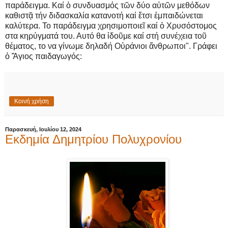
παράδειγμα. Καί ὁ συνδυασμός τῶν δύο αὐτῶν μεθόδων
καθιστᾷ τήν διδασκαλία κατανοτή καί ἔτσι ἐμπαιδώνεται
καλύτερα. Το παράδειγμα χρησιμοποιεῖ καί ὁ Χρυσόστομος
στα κηρύγματά του. Αυτό θα ἰδοῦμε καί στή συνέχεια τοῦ
θέματος, το να γίνωμε δηλαδή Οὐράνιοι ἄνθρωποι". Γράφει
ὁ Ἅγιος παιδαγωγός:
Κοινή χρήση
Παρασκευή, Ιουλίου 12, 2024
Εκδημία Δημητρίου Πολυχρονίου