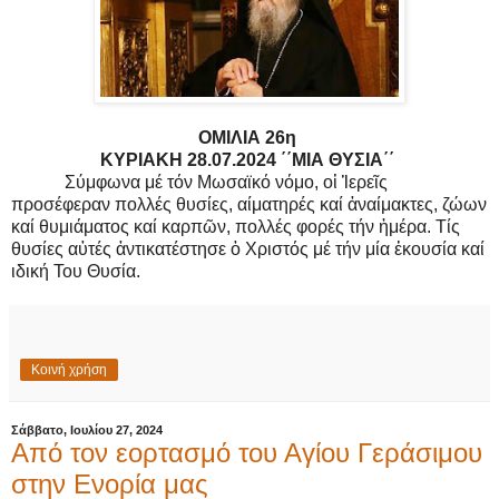
ΟΜΙΛΙΑ 26η
ΚΥΡΙΑΚΗ 28.07.2024 ΄΄ΜΙΑ ΘΥΣΙΑ΄΄
Σύμφωνα μέ τόν Μωσαϊκό νόμο, οἱ Ἱερεῖς
προσέφεραν πολλές θυσίες, αίματηρές καί ἀναίμακτες, ζώων
καί θυμιάματος καί καρπῶν, πολλές φορές τήν ἡμέρα. Τίς
θυσίες αὐτές ἀντικατέστησε ὁ Χριστός μέ τήν μία ἑκουσία καί
ιδική Του Θυσία.
Κοινή χρήση
Σάββατο, Ιουλίου 27, 2024
Από τον εορτασμό του Αγίου Γεράσιμου
στην Ενορία μας