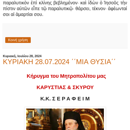
παραλυτικὸν ἐπὶ κλίνης βεβλημένον· καὶ ἰδὼν ὁ Ἰησοῦς τὴν
πίστιν αὐτῶν εἶπε τῷ παραλυτικῷ· θάρσει, τέκνον· ἀφέωνταί
σοι αἱ ἁμαρτίαι σου.
Κοινή χρήση
Κυριακή, Ιουλίου 28, 2024
ΚΥΡΙΑΚΗ 28.07.2024 ΄΄ΜΙΑ ΘΥΣΙΑ΄΄
Κήρυγμα του Μητροπολίτου μας
ΚΑΡΥΣΤΙΑΣ & ΣΚΥΡΟΥ
Κ.Κ. Σ Ε Ρ Α Φ Ε Ι Μ