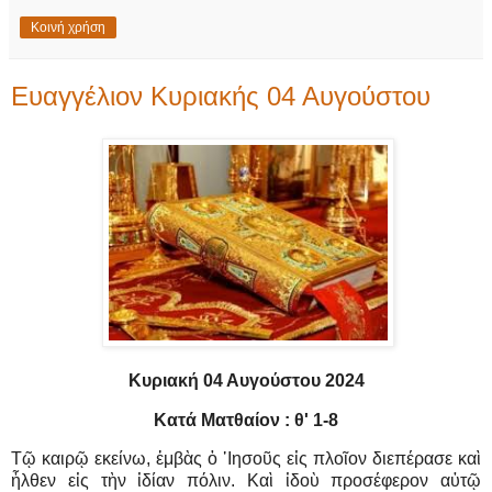
Κοινή χρήση
Ευαγγέλιον Κυριακής 04 Αυγούστου
Κυριακή 04 Αυγούστου 2024
Κατά Ματθαίον : θ' 1-8
Τῷ καιρῷ εκείνω, ἐμβὰς ὁ ᾿Ιησοῦς εἰς πλοῖον διεπέρασε καὶ
ἦλθεν εἰς τὴν ἰδίαν πόλιν. Καὶ ἰδοὺ προσέφερον αὐτῷ