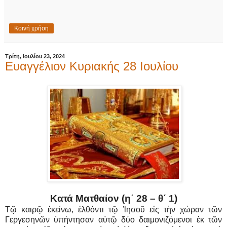
Κοινή χρήση
Τρίτη, Ιουλίου 23, 2024
Ευαγγέλιον Κυριακής 28 Ιουλίου
Κατά Ματθαίον (η΄ 28 – θ΄ 1)
Τῷ καιρῷ ἐκείνω, ἐλθόντι τῷ Ἰησοῦ εἰς τὴν χώραν τῶν
Γεργεσηνῶν ὑπήντησαν αὐτῷ δύο δαιμονιζόμενοι ἐκ τῶν