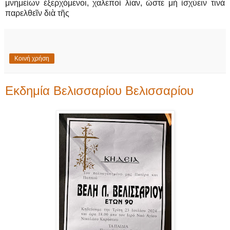
μνημείων ἐξερχόμενοι, χαλεποὶ λίαν, ὥστε μὴ ἰσχύειν τινὰ
παρελθεῖν διὰ τῆς
Κοινή χρήση
Εκδημία Βελισσαρίου Βελισσαρίου