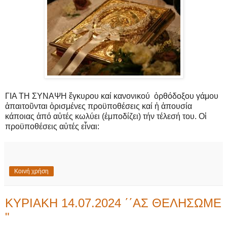
ΓΙΑ ΤΗ ΣΥΝΑΨΗ ἔγκυρου καί κανονικού ὀρθόδοξου γάμου
ἀπαιτοῦνται ὁρισμένες προϋποθέσεις καί ἡ ἀπουσία
κάποιας ἀπό αὐτές κωλύει (ἐμποδίζει) τήν τέλεσή του. Οἱ
προϋποθέσεις αὐτές εἶναι:
Κοινή χρήση
ΚΥΡΙΑΚΗ 14.07.2024 ΄΄ΑΣ ΘΕΛΗΣΩΜΕ
"