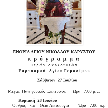
ΕΝΟΡΙΑ ΑΓΙΟΥ ΝΙΚΟΛΑΟΥ ΚΑΡΥΣΤΟΥ
π ρ ό γ ρ α μ μ α
Ι ε ρ ώ ν Α κ ο λ ο υ θ ι ώ ν
Ε ο ρ τ α σ μ ο ύ Α γ ί ο υ Γ ε ρ α σ ί μ ο υ
Σάββατον 27 Ιουλίου
Μέγας Πανηγυρικός Εσπερινός Ώρα 7.00 μ.μ.
Κυριακή 28 Ιουλίου
Όρθρος και Θεία Λειτουργία Ώρα 7.00 π.μ