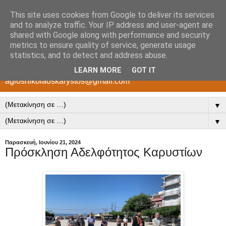
This site uses cookies from Google to deliver its services
Άγιος Νικόλαος Ενορία
and to analyze traffic. Your IP address and user-agent are
shared with Google along with performance and security
Καρύστου
metrics to ensure quality of service, generate usage
statistics, and to detect and address abuse.
Ιερός Ναός Αγίου Νικολάου Καρύστου e-mail:
LEARN MORE
GOT IT
agiosnikolaoskarystos@gmail.com
▼
▼
Παρασκευή, Ιουνίου 21, 2024
Πρόσκληση Αδελφότητος Καρυστίων