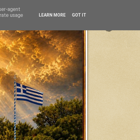
user-agent
erate usage
LEARN MORE
GOT IT