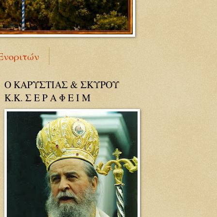
Ενοριτών
Ο ΚΑΡΥΣΤΙΑΣ & ΣΚΥΡΟΥ
Κ.Κ. Σ Ε Ρ Α Φ Ε Ι Μ