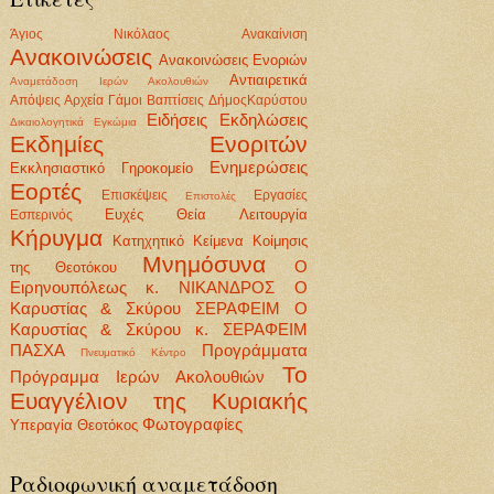
Άγιος Νικόλαος
Ανακαίνιση
Ανακοινώσεις
Ανακοινώσεις Ενοριών
Αντιαιρετικά
Αναμετάδοση Ιερών Ακολουθιών
Απόψεις
Αρχεία
Γάμοι Βαπτίσεις
ΔήμοςΚαρύστου
Ειδήσεις
Εκδηλώσεις
Δικαιολογητικά
Εγκώμια
Εκδημίες Ενοριτών
Ενημερώσεις
Εκκλησιαστικό Γηροκομείο
Εορτές
Επισκέψεις
Εργασίες
Επιστολές
Ευχές
Θεία Λειτουργία
Εσπερινός
Κήρυγμα
Κατηχητικό
Κείμενα
Κοίμησις
Μνημόσυνα
Ο
της Θεοτόκου
Ειρηνουπόλεως κ. ΝΙΚΑΝΔΡΟΣ
Ο
Καρυστίας & Σκύρου ΣΕΡΑΦΕΙΜ
Ο
Καρυστίας & Σκύρου κ. ΣΕΡΑΦΕΙΜ
ΠΑΣΧΑ
Προγράμματα
Πνευματικό Κέντρο
Το
Πρόγραμμα Ιερών Ακολουθιών
Ευαγγέλιον της Κυριακής
Φωτογραφίες
Υπεραγία Θεοτόκος
Ραδιοφωνική αναμετάδοση