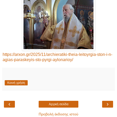
https://arxon.gr/2025/11/archieratiki-theia-leitoyrgia-ston-i-n-
agias-paraskeyis-sto-pyrgi-aylonarioy/
Κοινή χρήση
‹
›
Αρχική σελίδα
Προβολή έκδοσης ιστού