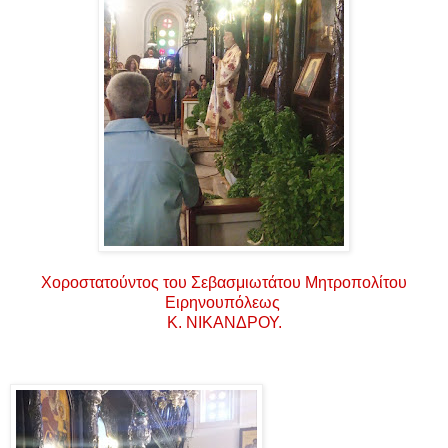
Χοροστατούντος του Σεβασμιωτάτου Μητροπολίτου
Ειρηνουπόλεως
Κ. ΝΙΚΑΝΔΡΟΥ.