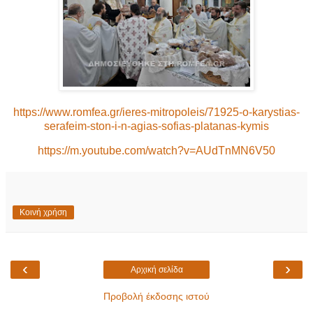
https://www.romfea.gr/ieres-mitropoleis/71925-o-karystias-
serafeim-ston-i-n-agias-sofias-platanas-kymis
https://m.youtube.com/watch?v=AUdTnMN6V50
Κοινή χρήση
‹
›
Αρχική σελίδα
Προβολή έκδοσης ιστού