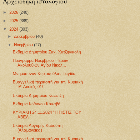
Αρχειοθήκη ιστολογίου
►
2026
(240)
►
2025
(389)
▼
2024
(303)
►
Δεκεμβρίου
(40)
▼
Νοεμβρίου
(27)
Εκδημία Δημητρίου Ζαχ. Χατζηνικολή
Πρόγραμμα Νοεμβρίου - Ιερών
Ακολουθιών Αγίου Νικολ...
Μνημόσυνον Κυριακούλας Παγίδα
Ευαγγελική περικοπή για την Κυριακή
ΙΔ' Λουκά, 01/...
Εκδημία Δημητρίου Καφετζή
Εκδημία Ιωάννου Κακαβά
ΚΥΡΙΑΚΗ 24.11.2024 "Η ΠΙΣΤΙΣ ΤΟΥ
ΑΒΕΛ "
Εκδημία Αργυρής Καλούπη
(Αλαμανέικα)
Ευαγγελική περικοπή για την Κυριακή