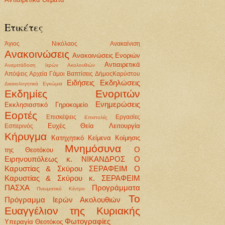
Ετικέτες
Άγιος Νικόλαος
Ανακαίνιση
Ανακοινώσεις
Ανακοινώσεις Ενοριών
Αντιαιρετικά
Αναμετάδοση Ιερών Ακολουθιών
Απόψεις
Αρχεία
Γάμοι Βαπτίσεις
ΔήμοςΚαρύστου
Ειδήσεις
Εκδηλώσεις
Δικαιολογητικά
Εγκώμια
Εκδημίες Ενοριτών
Ενημερώσεις
Εκκλησιαστικό Γηροκομείο
Εορτές
Επισκέψεις
Εργασίες
Επιστολές
Ευχές
Θεία Λειτουργία
Εσπερινός
Κήρυγμα
Κατηχητικό
Κείμενα
Κοίμησις
Μνημόσυνα
Ο
της Θεοτόκου
Ειρηνουπόλεως κ. ΝΙΚΑΝΔΡΟΣ
Ο
Καρυστίας & Σκύρου ΣΕΡΑΦΕΙΜ
Ο
Καρυστίας & Σκύρου κ. ΣΕΡΑΦΕΙΜ
ΠΑΣΧΑ
Προγράμματα
Πνευματικό Κέντρο
Το
Πρόγραμμα Ιερών Ακολουθιών
Ευαγγέλιον της Κυριακής
Φωτογραφίες
Υπεραγία Θεοτόκος