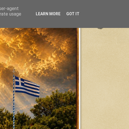
user-agent
erate usage
LEARN MORE
GOT IT