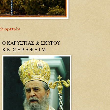
Ενοριτών
Ο ΚΑΡΥΣΤΙΑΣ & ΣΚΥΡΟΥ
Κ.Κ. Σ Ε Ρ Α Φ Ε Ι Μ