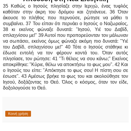
35 Καθώς ο Ιησούς πλησίαζε στην Ιεριχώ, ένας τυφλός
καθόταν στην άκρη του δρόμου και ζητιάνευε. 36 Όταν
άκουσε το πλήθος που περνούσε, ρώτησε να μάθει τι
συμβαίνει. 37 Του είπαν ότι περνάει ο Ιησούς ο Ναζωραίος,
38 κι εκείνος φώναξε δυνατά: "Ιησού, Υιέ του Δαβίδ,
σπλαχνίσου με!" 39 Αυτοί που προπορεύονταν τον μάλωναν
να σωπάσει, εκείνος όμως φώναζε ακόμη πιο δυνατά: "Υιέ
του Δαβίδ, σπλαχνίσου με!" 40 Τότε ο Ιησούς στάθηκε κι
έδωσε εντολή να τον φέρουν κοντά του. Όταν αυτός
πλησίασε, τον ρώτησε: 41 "Τι θέλεις να σου κάνω;" Εκείνος
αποκρίθηκε: "Κύριε, θέλω να αποκτήσω το φως μου". 42 Και
ο Ιησούς του είπε: "Απόκτησε το φως σου! Η πίστη σου σε
έσωσε". 43 Αμέσως βρήκε το φως του και ακολούθησε τον
Ιησού, δοξάζοντας το Θεό. Όλος ο κόσμος, όταν τον είδε,
δοξολογούσε το Θεό.
Κοινή χρήση