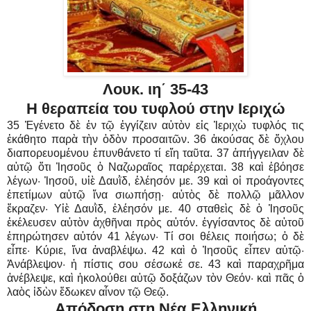
Λουκ. ιη΄ 35-43
Η θεραπεία του τυφλού στην Ιεριχώ
35 Ἐγένετο δὲ ἐν τῷ ἐγγίζειν αὐτὸν εἰς Ἰεριχὼ τυφλός τις
ἐκάθητο παρὰ τὴν ὁδὸν προσαιτῶν. 36 ἀκούσας δὲ ὄχλου
διαπορευομένου ἐπυνθάνετο τί εἴη ταῦτα. 37 ἀπήγγειλαν δὲ
αὐτῷ ὅτι Ἰησοῦς ὁ
Ναζωραῖος παρέρχεται. 38 καὶ ἐβόησε
λέγων· Ἰησοῦ, υἱὲ Δαυῒδ, ἐλέησόν με. 39 καὶ οἱ προάγοντες
ἐπετίμων αὐτῷ ἵνα σιωπήσῃ· αὐτὸς δὲ πολλῷ μᾶλλον
ἔκραζεν· Υἱὲ Δαυῒδ, ἐλέησόν με. 40 σταθεὶς δὲ ὁ Ἰησοῦς
ἐκέλευσεν αὐτὸν ἀχθῆναι πρὸς αὐτόν. ἐγγίσαντος δὲ αὐτοῦ
ἐπηρώτησεν αὐτόν 41 λέγων· Τί σοι θέλεις ποιήσω; ὁ δὲ
εἶπε· Κύριε, ἵνα ἀναβλέψω. 42 καὶ ὁ Ἰησοῦς εἶπεν αὐτῷ·
Ἀνάβλεψον· ἡ πίστις σου σέσωκέ σε. 43 καὶ παραχρῆμα
ἀνέβλεψε, καὶ ἠκολούθει αὐτῷ δοξάζων τὸν Θεόν· καὶ πᾶς ὁ
λαὸς ἰδὼν ἔδωκεν αἶνον τῷ Θεῷ.
Απόδοση στη Νέα Ελληνική