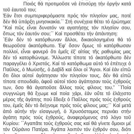
Ποιός θά προτιμοῦσε νά ἐπισύρῃ τήν ὀργήν κατά
τοῦ ἑαυτοῦ του;
Ἐάν ἔτσι συμπεριφερόμαστε πρός τόν πλησίον μας, ποτέ
δέν θά ὑπάρξη μνησικακία.΄΄ Στή συνέχεια θέτει τό ἐρώτημα:
"Καί πῶς εἶναι δυνατόν να αγαπήσῃς τόν πλησίον σου,
ὅπως τόν ἑαυτόν σου;΄΄ Καί προσθέτει τήν ἀπάντηση:
΄Εάν δέν τό κατόρθωναν ἄλλοι, δικαιολογημένα θά τό
θεωροῦσα ἀκατόρθωτο. Ἐφ' ὅσον ὅμως τό κατόρθωσαν
πολλοί, εἶναι φανερό ὅτι ἐμεῖς ἐξ' αἰτίας τῆς ραθυμίας μας
δέν τό κατορθώνομε. Ἄλλωστε τίποτε τό ἀκατόρθωτο δέν
παραγγέλει ὁ Χριστός. Καί τό κατόρθωμα αὐτό τό ἐπέτυχε ὁ
Παῦλος, ὁ Μωϋσῆς, ὁ Δαβίδ καί ὅλοι οἱ Ἅγιοι. Καί ἐάν εἰπῶ
ὅτι ὅλοι αὐτοί ἀγάπησαν τόν πλησίον τους, δέν θά εἰπῶ
τίποτε σπουδαῖο, ἀφοῦ αὐτοί τόσο ἀγάπησαν τούς έχθρούς
των, ὅσο θά ἀγαποῦσε ἄλλος τούς φίλους του." ΄΄Ποία
συγγνώμη θά ἔχωμε καί ποία χάρι, ἐάν οὔτε τό ἐλάχιστο
μέρος τῆς ἀγάπης πού ἔδειξε ὁ Παῦλος πρός τούς έχθρούς
του, ἐμεῖς δέν τό δείχνομε πρός τούς φίλους μας;΄΄ Καί μετά
ἀπό αὐτήν τήν εἰσαγωγή, ὁ Χρυσόστομος περνάει στήν
ἀγάπη πρός τούς ἐχθρούς, ἀναφερόμενος στό λόγο τοῦ
Κυρίου: ΄΄Αγαπᾶτε τούς έχθρούς σας καί θά γίνετε ὅμοιοι μέ
τόν Οὐράνιο Πατέρα. Ἀγάπα λοιπόν τόν έχθρόν σου, διότι