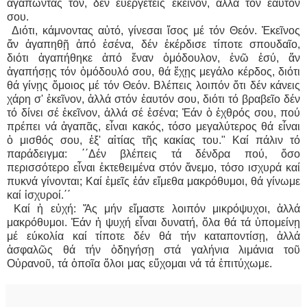
ἀγαπῶντας τον, δέν εύεργετεῖς ἐκεῖνον, ἀλλά τόν ἑαυτόν
σου.
Διότι, κάμνοντας αὐτό, γίνεσαι ἴσος μέ τόν Θεόν. Ἐκεῖνος
ἄν ἀγαπηθῇ ἀπό ἐσένα, δέν ἐκέρδισε τίποτε σπουδαῖο,
διότι ἀγαπήθηκε ἀπό ἕναν ὁμόδουλον, ἐνῶ ἐσύ, ἄν
ἀγαπήσῃς τόν ὁμόδουλό σου, θά ἔχῃς μεγάλο κέρδος, διότι
θά γίνῃς ὅμοιος μέ τόν Θεόν. Βλέπεις λοιπόν ὅτι δέν κάνεις
χάρη σ' ἐκεῖνον, ἀλλά στόν ἑαυτόν σου, διότι τό βραβεῖο δέν
τό δίνει σέ ἐκεῖνον, ἀλλά σέ ἐσένα; Ἐάν ὁ ἐχθρός σου, πού
πρέπει νά ἀγαπᾶς, εἶναι κακός, τόσο μεγαλύτερος θά εἶναι
ὁ μισθός σου, ἐξ' αἰτίας τῆς κακίας του." Καί πάλιν τό
παράδειγμα: ΄΄Δέν βλέπεις τά δένδρα πού, ὅσο
περισσότερο εἶναι ἐκτεθειμένα στόν ἄνεμο, τόσο ισχυρά καί
πυκνά γίνονται; Καί ἐμεῖς ἐάν εἴμεθα μακρόθυμοι, θά γίνωμε
καί ἰσχυροί.΄΄
Καί ἡ εὐχή: Ἄς μήν εἴμαστε λοιπόν μικρόψυχοι, ἀλλά
μακρόθυμοι. Ἐάν ἡ ψυχή εἶναι δυνατή, ὅλα θά τά ὑπομείνῃ
μέ εύκολία καί τίποτε δέν θά τήν καταποντίσῃ, ἀλλά
ἀσφαλῶς θά τήν ὁδηγήσῃ στά γαλήνια λιμάνια τοῦ
Οὐρανοῦ, τά ὁποῖα ὅλοι μας εὔχομαι νά τά ἐπιτύχωμε.