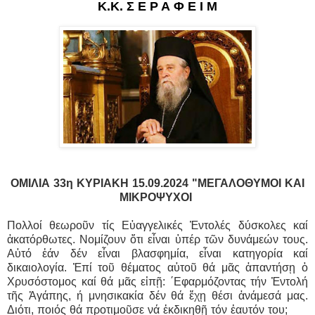
Κ.Κ. Σ Ε Ρ Α Φ Ε Ι Μ
ΟΜΙΛΙΑ 33η ΚΥΡΙΑΚΗ 15.09.2024 "ΜΕΓΑΛΟΘΥΜΟΙ ΚΑΙ
ΜΙΚΡΟΨΥΧΟΙ
Πολλοί θεωροῦν τίς Εὐαγγελικές Ἐντολές δύσκολες καί
ἀκατόρθωτες. Νομίζουν ὅτι εἶναι ὑπέρ τῶν δυνάμεών τους.
Αὐτό ἐάν δέν εἶναι βλασφημία, εἶναι κατηγορία καί
δικαιολογία. Ἐπί τοῦ θέματος αὐτοῦ θά μᾶς ἀπαντήσῃ ὁ
Χρυσόστομος καί θά μᾶς εἰπῇ: ΄Εφαρμόζοντας τήν Ἐντολή
τῆς Ἀγάπης, ή μνησικακία δέν θά ἔχῃ θέσι ἀνάμεσά μας.
Διότι, ποιός θά προτιμοῦσε νά ἐκδικηθῇ τόν ἑαυτόν του;