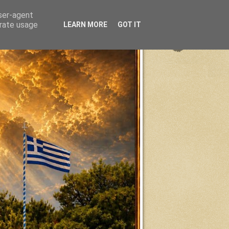
user-agent
erate usage
LEARN MORE
GOT IT