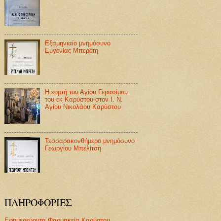
Εξαμηνιαίο μνημόσυνο
Ευγενίας Μπερέτη
Η εορτή του Αγίου Γερασίμου
του εκ Καρύστου στον Ι. Ν.
Αγίου Νικολάου Καρύστου
Τεσσαρακονθήμερο μνημόσυνο
Γεωργίου Μπελίτση
ΠΛΗΡΟΦΟΡΙΕΣ
Εφημερεύοντα Φαρμακεία Καρύστου