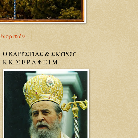
Ενοριτών
Ο ΚΑΡΥΣΤΙΑΣ & ΣΚΥΡΟΥ
Κ.Κ. Σ Ε Ρ Α Φ Ε Ι Μ