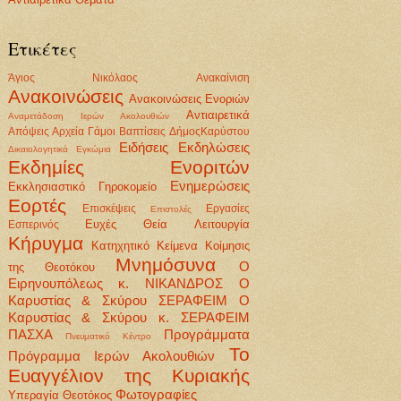
Ετικέτες
Άγιος Νικόλαος
Ανακαίνιση
Ανακοινώσεις
Ανακοινώσεις Ενοριών
Αντιαιρετικά
Αναμετάδοση Ιερών Ακολουθιών
Απόψεις
Αρχεία
Γάμοι Βαπτίσεις
ΔήμοςΚαρύστου
Ειδήσεις
Εκδηλώσεις
Δικαιολογητικά
Εγκώμια
Εκδημίες Ενοριτών
Ενημερώσεις
Εκκλησιαστικό Γηροκομείο
Εορτές
Επισκέψεις
Εργασίες
Επιστολές
Ευχές
Θεία Λειτουργία
Εσπερινός
Κήρυγμα
Κατηχητικό
Κείμενα
Κοίμησις
Μνημόσυνα
Ο
της Θεοτόκου
Ειρηνουπόλεως κ. ΝΙΚΑΝΔΡΟΣ
Ο
Καρυστίας & Σκύρου ΣΕΡΑΦΕΙΜ
Ο
Καρυστίας & Σκύρου κ. ΣΕΡΑΦΕΙΜ
ΠΑΣΧΑ
Προγράμματα
Πνευματικό Κέντρο
Το
Πρόγραμμα Ιερών Ακολουθιών
Ευαγγέλιον της Κυριακής
Φωτογραφίες
Υπεραγία Θεοτόκος