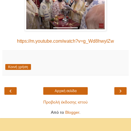
https://m.youtube.com/watch?v=g_Wd8hwyIZw
Κοινή χρήση
‹
›
Αρχική σελίδα
Προβολή έκδοσης ιστού
Από το
Blogger
.