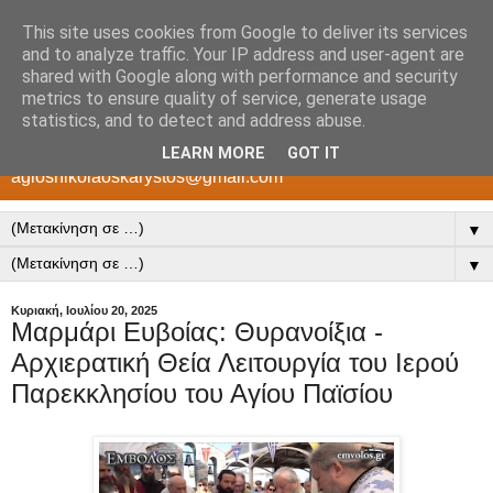
This site uses cookies from Google to deliver its services
Άγιος Νικόλαος Ενορία
and to analyze traffic. Your IP address and user-agent are
shared with Google along with performance and security
Καρύστου
metrics to ensure quality of service, generate usage
statistics, and to detect and address abuse.
Ιερός Ναός Αγίου Νικολάου Καρύστου e-mail:
LEARN MORE
GOT IT
agiosnikolaoskarystos@gmail.com
▼
▼
Κυριακή, Ιουλίου 20, 2025
Μαρμάρι Ευβοίας: Θυρανοίξια -
Αρχιερατική Θεία Λειτουργία του Ιερού
Παρεκκλησίου του Αγίου Παϊσίου