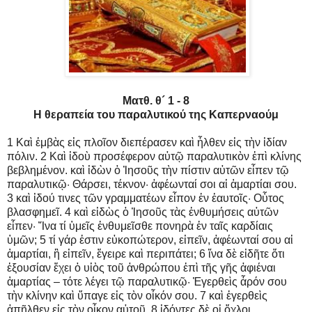
Ματθ. θ´ 1 - 8
Η θεραπεία του παραλυτικού της Καπερναούμ
1 Καὶ ἐμβὰς εἰς πλοῖον διεπέρασεν καὶ ἦλθεν εἰς τὴν ἰδίαν
πόλιν. 2 Καὶ ἰδοὺ προσέφερον αὐτῷ παραλυτικὸν ἐπὶ κλίνης
βεβλημένον. καὶ ἰδὼν ὁ Ἰησοῦς τὴν πίστιν αὐτῶν εἶπεν τῷ
παραλυτικῷ· Θάρσει, τέκνον· ἀφέωνταί σοι αἱ ἁμαρτίαι σου.
3 καὶ ἰδού τινες τῶν γραμματέων εἶπον ἐν ἑαυτοῖς· Οὗτος
βλασφημεῖ. 4 καὶ εἰδὼς ὁ Ἰησοῦς τὰς ἐνθυμήσεις αὐτῶν
εἶπεν· Ἵνα τί ὑμεῖς ἐνθυμεῖσθε πονηρὰ ἐν ταῖς καρδίαις
ὑμῶν; 5 τί γάρ ἐστιν εὐκοπώτερον, εἰπεῖν, ἀφέωνταί σου αἱ
ἁμαρτίαι, ἢ εἰπεῖν, ἔγειρε καὶ περιπάτει; 6 ἵνα δὲ εἰδῆτε ὅτι
ἐξουσίαν ἔχει ὁ υἱὸς τοῦ ἀνθρώπου ἐπὶ τῆς γῆς ἀφιέναι
ἁμαρτίας – τότε λέγει τῷ παραλυτικῷ· Ἐγερθεὶς ἆρόν σου
τὴν κλίνην καὶ ὕπαγε εἰς τὸν οἶκόν σου. 7 καὶ ἐγερθεὶς
ἀπῆλθεν εἰς τὸν οἶκον αὐτοῦ. 8 ἰδόντες δὲ οἱ ὄχλοι