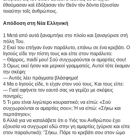
ἐθαύμασαν καὶ ἐδόξασαν τὸν Θεὸν τὸν δόντα ἐξουσίαν
τοιαύτην τοῖς ἀνθρώποις.
Απόδοση στη Νέα Ελληνική
1 Μετά από αυτά ξαναμπήκε στο πλοίο και ξαναγύρισε στή
πόλη Του.
2 Εκεί του επήγαν έναν παράλυτο, επάνω σε ένα κρεβάτι. Ο
Ιησούς είδε την πίστη τους και είπε στον παράλυτο:
~ Θάρρος, παιδί μου! Σού συγχωρούνται οι αμαρτίες σου!
3 Ομως εκεί ήσαν και μερικοί γραμματείς. Αυτοί τότε έκαμαν
την σκέψη:
— Αυτός λέει πράγματα βλάσφημα!
4 Μα ο Ιησούς είδε, τι είχαν στον νού τους. Και τους είπε:
— Γιατί αφήνετε τον εαυτό σας να γεμίζει με σκέψεις
πονηρές;
5 Τι μου είναι λιγώτερο κουραστικό; να είπώ: «Σού
συγχωρούνται οι αμαρτίες σου»; Ή να είπώ: «Σήκω και
περπάτησε»;
6 Αλλά για να καταλάβετε ότι ο Υιός του Ανθρώπου έχει
εξουσία να συγχωρεϊ εδώ στην γη αμαρτίες (γύρισε και είπε
στον παραλυτικό): "Σήκω. Πάρε το κρεβάτι σου στον ώμο