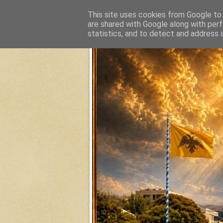
This site uses cookies from Google to d
Ιερά Μητρόπολις Καρυστίας 
are shared with Google along with perf
statistics, and to detect and address 