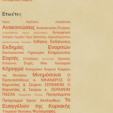
Ετικέτες
Άγιος Νικόλαος
Ανακαίνιση
Ανακοινώσεις
Ανακοινώσεις Ενοριών
Αντιαιρετικά
Αναμετάδοση Ιερών Ακολουθιών
Απόψεις
Αρχεία
Γάμοι Βαπτίσεις
ΔήμοςΚαρύστου
Ειδήσεις
Εκδηλώσεις
Δικαιολογητικά
Εγκώμια
Εκδημίες Ενοριτών
Ενημερώσεις
Εκκλησιαστικό Γηροκομείο
Εορτές
Επισκέψεις
Εργασίες
Επιστολές
Ευχές
Θεία Λειτουργία
Εσπερινός
Κήρυγμα
Κατηχητικό
Κείμενα
Κοίμησις
Μνημόσυνα
Ο
της Θεοτόκου
Ειρηνουπόλεως κ. ΝΙΚΑΝΔΡΟΣ
Ο
Καρυστίας & Σκύρου ΣΕΡΑΦΕΙΜ
Ο
Καρυστίας & Σκύρου κ. ΣΕΡΑΦΕΙΜ
ΠΑΣΧΑ
Προγράμματα
Πνευματικό Κέντρο
Το
Πρόγραμμα Ιερών Ακολουθιών
Ευαγγέλιον της Κυριακής
Φωτογραφίες
Υπεραγία Θεοτόκος