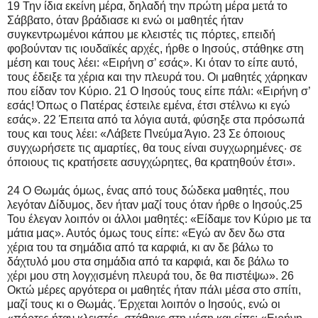
19 Την ίδια εκείνη μέρα, δηλαδή την πρώτη μέρα μετά το
Σάββατο, όταν βράδιασε κι ενώ οι μαθητές ήταν
συγκεντρωμένοι κάπου με κλειστές τις πόρτες, επειδή
φοβούνταν τις ιουδαϊκές αρχές, ήρθε ο Ιησούς, στάθηκε στη
μέση και τους λέει: «Ειρήνη σ’ εσάς». Κι όταν το είπε αυτό,
τους έδειξε τα χέρια και την πλευρά του. Οι μαθητές χάρηκαν
που είδαν τον Κύριο. 21 Ο Ιησούς τους είπε πάλι: «Ειρήνη σ’
εσάς! Όπως ο Πατέρας έστειλε εμένα, έτσι στέλνω κι εγώ
εσάς». 22 Έπειτα από τα λόγια αυτά, φύσηξε στα πρόσωπά
τους και τους λέει: «Λάβετε Πνεύμα Άγιο. 23 Σε όποιους
συγχωρήσετε τις αμαρτίες, θα τους είναι συγχωρημένες· σε
όποιους τις κρατήσετε ασυγχώρητες, θα κρατηθούν έτσι».
24 Ο Θωμάς όμως, ένας από τους δώδεκα μαθητές, που
λεγόταν Δίδυμος, δεν ήταν μαζί τους όταν ήρθε ο Ιησούς.25
Του έλεγαν λοιπόν οι άλλοι μαθητές: «Είδαμε τον Κύριο με τα
μάτια μας». Αυτός όμως τους είπε: «Εγώ αν δεν δω στα
χέρια του τα σημάδια από τα καρφιά, κι αν δε βάλω το
δάχτυλό μου στα σημάδια από τα καρφιά, και δε βάλω το
χέρι μου στη λογχισμένη πλευρά του, δε θα πιστέψω». 26
Οκτώ μέρες αργότερα οι μαθητές ήταν πάλι μέσα στο σπίτι,
μαζί τους κι ο Θωμάς. Έρχεται λοιπόν ο Ιησούς, ενώ οι