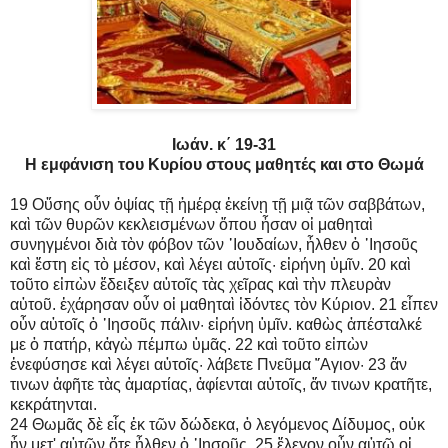
Ιωάν. κ΄ 19-31
Η εμφάνιση του Κυρίου στους μαθητές και στο Θωμά
19 Οὔσης οὖν ὀψίας τῇ ἡμέρᾳ ἐκείνῃ τῇ μιᾷ τῶν σαββάτων,
καὶ τῶν θυρῶν κεκλεισμένων ὅπου ἦσαν οἱ μαθηταὶ
συνηγμένοι διὰ τὸν φόβον τῶν ᾿Ιουδαίων, ἦλθεν ὁ ᾿Ιησοῦς
καὶ ἔστη εἰς τὸ μέσον, καὶ λέγει αὐτοῖς· εἰρήνη ὑμῖν. 20 καὶ
τοῦτο εἰπὼν ἔδειξεν αὐτοῖς τὰς χεῖρας καὶ τὴν πλευρὰν
αὐτοῦ. ἐχάρησαν οὖν οἱ μαθηταὶ ἰδόντες τὸν Κύριον. 21 εἶπεν
οὖν αὐτοῖς ὁ ᾿Ιησοῦς πάλιν· εἰρήνη ὑμῖν. καθὼς ἀπέσταλκέ
με ὁ πατήρ, κἀγὼ πέμπω ὑμᾶς. 22 καὶ τοῦτο εἰπὼν
ἐνεφύσησε καὶ λέγει αὐτοῖς· λάβετε Πνεῦμα ῞Αγιον· 23 ἄν
τινων ἀφῆτε τὰς ἁμαρτίας, ἀφίενται αὐτοῖς, ἄν τινων κρατῆτε,
κεκράτηνται.
24 Θωμᾶς δὲ εἷς ἐκ τῶν δώδεκα, ὁ λεγόμενος Δίδυμος, οὐκ
ἦν μετ' αὐτῶν ὅτε ἦλθεν ὁ ᾿Ιησοῦς. 25 ἔλεγον οὖν αὐτῷ οἱ