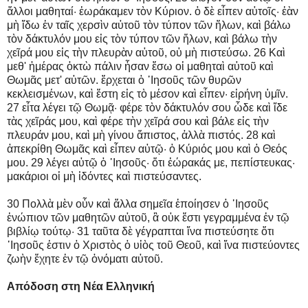
ἄλλοι μαθηταί· ἑωράκαμεν τὸν Κύριον. ὁ δὲ εἶπεν αὐτοῖς· ἐὰν
μὴ ἴδω ἐν ταῖς χερσὶν αὐτοῦ τὸν τύπον τῶν ἥλων, καὶ βάλω
τὸν δάκτυλόν μου εἰς τὸν τύπον τῶν ἥλων, καὶ βάλω τὴν
χεῖρά μου εἰς τὴν πλευρὰν αὐτοῦ, οὐ μὴ πιστεύσω. 26 Καὶ
μεθ' ἡμέρας ὀκτὼ πάλιν ἦσαν ἔσω οἱ μαθηταὶ αὐτοῦ καὶ
Θωμᾶς μετ' αὐτῶν. ἔρχεται ὁ ᾿Ιησοῦς τῶν θυρῶν
κεκλεισμένων, καὶ ἔστη εἰς τὸ μέσον καὶ εἶπεν· εἰρήνη ὑμῖν.
27 εἶτα λέγει τῷ Θωμᾷ· φέρε τὸν δάκτυλόν σου ὧδε καὶ ἴδε
τὰς χεῖράς μου, καὶ φέρε τὴν χεῖρά σου καὶ βάλε εἰς τὴν
πλευράν μου, καὶ μὴ γίνου ἄπιστος, ἀλλὰ πιστός. 28 καὶ
ἀπεκρίθη Θωμᾶς καὶ εἶπεν αὐτῷ· ὁ Κύριός μου καὶ ὁ Θεός
μου. 29 λέγει αὐτῷ ὁ ᾿Ιησοῦς· ὅτι ἑώρακάς με, πεπίστευκας·
μακάριοι οἱ μὴ ἰδόντες καὶ πιστεύσαντες.
30 Πολλὰ μὲν οὖν καὶ ἄλλα σημεῖα ἐποίησεν ὁ ᾿Ιησοῦς
ἐνώπιον τῶν μαθητῶν αὐτοῦ, ἃ οὐκ ἔστι γεγραμμένα ἐν τῷ
βιβλίῳ τούτῳ· 31 ταῦτα δὲ γέγραπται ἵνα πιστεύσητε ὅτι
᾿Ιησοῦς ἐστιν ὁ Χριστὸς ὁ υἱὸς τοῦ Θεοῦ, καὶ ἵνα πιστεύοντες
ζωὴν ἔχητε ἐν τῷ ὀνόματι αὐτοῦ.
Απόδοση στη Νέα Ελληνική