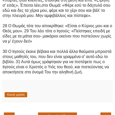
«πόρτες ήταν κλειστές, στάθηκε στη μέση και είπε: «Ειρήνη
σ’ εσάς», Έπειτα λέει,στο Θωμά: «Φέρε εσύ το δάχτυλό σου
εδώ και δες τα χέρια μου, φέρε και το χέρι σου και βάλ’ το
στην πλευρά μου. Μην αμφιβάλλεις και πίστεψε».
28 Ο Θωμάς τότε του αποκρίθηκε: «Είσαι ο Κύριος μου και ο
Θεός μου». 29 Του λέει τότε ο Ιησούς: «Πείστηκες επειδή με
είδες με τα μάτια σου- μακάριοι εκείνοι που πιστεύουν χωρίς
να μ’ έχουν δει!»
30 Ο Ιησούς έκανε βέβαια και πολλά άλλα θαύματα μπροστά
στους μαθητές του, που δεν είναι γραμμένα σ’ αυτό εδώ το
βιβλίο. 31 Αυτά όμως γράφτηκαν για να πιστέψετε πως ο
Ιησούς είναι ο Χριστός ο Υιός του θεού, και πιστεύοντας να
αποκτήσετε στο όνομά Του την αληθινή ζωή.
Κοινή χρήση