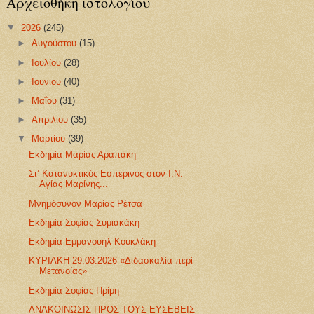
Αρχειοθήκη ιστολογίου
▼
2026
(245)
►
Αυγούστου
(15)
►
Ιουλίου
(28)
►
Ιουνίου
(40)
►
Μαΐου
(31)
►
Απριλίου
(35)
▼
Μαρτίου
(39)
Εκδημία Μαρίας Αραπάκη
Στ’ Κατανυκτικός Εσπερινός στον Ι.Ν.
Αγίας Μαρίνης...
Μνημόσυνον Μαρίας Ρέτσα
Εκδημία Σοφίας Συμιακάκη
Εκδημία Εμμανουήλ Κουκλάκη
ΚΥΡΙΑΚΗ 29.03.2026 «Διδασκαλία περί
Μετανοίας»
Εκδημία Σοφίας Πρίμη
ΑΝΑΚΟΙΝΩΣΙΣ ΠΡΟΣ ΤΟΥΣ ΕΥΣΕΒΕΙΣ