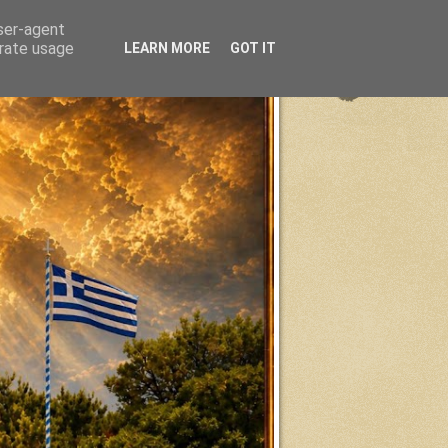
user-agent
erate usage
LEARN MORE
GOT IT