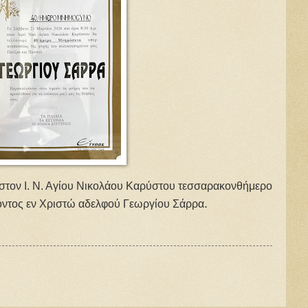
 στον Ι. Ν. Αγίου Νικολάου Καρύστου τεσσαρακονθήμερο
.
ντος εν Χριστώ αδελφού Γεωργίου Σάρρα