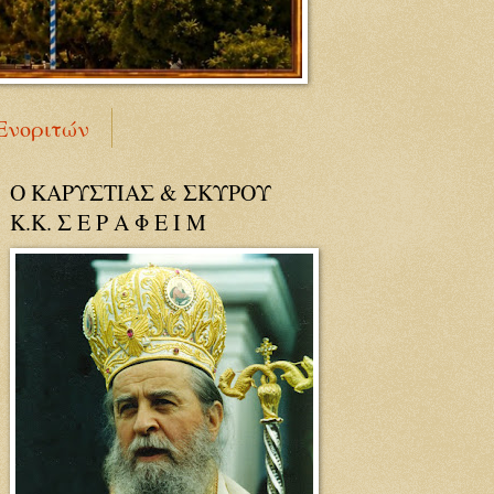
Ενοριτών
Ο ΚΑΡΥΣΤΙΑΣ & ΣΚΥΡΟΥ
Κ.Κ. Σ Ε Ρ Α Φ Ε Ι Μ