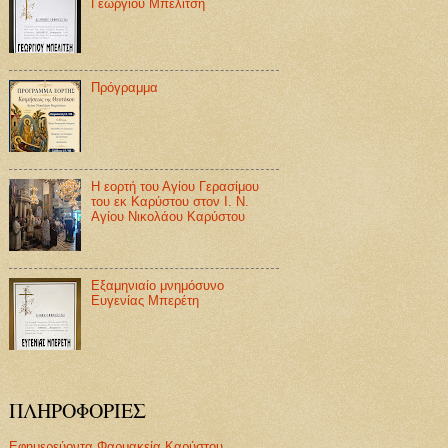
Γεωργίου Μπελίτση
Πρόγραμμα
Η εορτή του Αγίου Γερασίμου
του εκ Καρύστου στον Ι. Ν.
Αγίου Νικολάου Καρύστου
Εξαμηνιαίο μνημόσυνο
Ευγενίας Μπερέτη
ΠΛΗΡΟΦΟΡΙΕΣ
Εφημερεύοντα Φαρμακεία Καρύστου