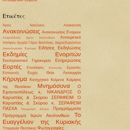
Ετικέτες
Άγιος Νικόλαος
Ανακαίνιση
Ανακοινώσεις
Ανακοινώσεις Ενοριών
Αντιαιρετικά
Αναμετάδοση Ιερών Ακολουθιών
Απόψεις
Αρχεία
Γάμοι Βαπτίσεις
ΔήμοςΚαρύστου
Ειδήσεις
Εκδηλώσεις
Δικαιολογητικά
Εγκώμια
Εκδημίες Ενοριτών
Ενημερώσεις
Εκκλησιαστικό Γηροκομείο
Εορτές
Επισκέψεις
Εργασίες
Επιστολές
Ευχές
Θεία Λειτουργία
Εσπερινός
Κήρυγμα
Κατηχητικό
Κείμενα
Κοίμησις
Μνημόσυνα
Ο
της Θεοτόκου
Ειρηνουπόλεως κ. ΝΙΚΑΝΔΡΟΣ
Ο
Καρυστίας & Σκύρου ΣΕΡΑΦΕΙΜ
Ο
Καρυστίας & Σκύρου κ. ΣΕΡΑΦΕΙΜ
ΠΑΣΧΑ
Προγράμματα
Πνευματικό Κέντρο
Το
Πρόγραμμα Ιερών Ακολουθιών
Ευαγγέλιον της Κυριακής
Φωτογραφίες
Υπεραγία Θεοτόκος