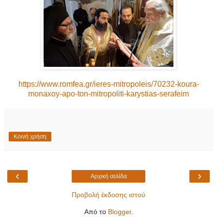
https://www.romfea.gr/ieres-mitropoleis/70232-koura-
monaxoy-apo-ton-mitropoliti-karystias-serafeim
Κοινή χρήση
‹
›
Αρχική σελίδα
Προβολή έκδοσης ιστού
Από το
Blogger
.