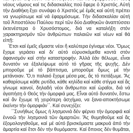
νέους νόμους καί τις διδασκαλίες πού ἔφερε ὁ Χριστός. Αὐτή
τήν Διαθήκη ἔχει συνάψει ὁ Χριστός μέ ἐμᾶς καί αὐτή πρέπει
να γνωρίσωμε καί νά ἐφαρμόσωμε. Τήν διδασκαλίαν αὐτή
τοῦ Ἀποστόλου Παύλου περί τῶν δύο Διαθηκῶν ἀναπτύσσει
ἐκτενέστερα ὁ Χρυσόστομος, διά να καταλήξη στόν
χαρακτηρισμόν τῶν ἀνθρώπων παλαιῶν καί νέων καί θά
εἰπῇ:
΄Ετσι καί ἐμεῖς εἴμαστε νέοι ἤ καλύτερα ἐγίναμε νέοι. Ὅμως
ἔχομε γεράσει καί δι' αὐτό εὑρυσκόμεθα κοντά στόν
ἀφανισμόν καί στήν καταστροφήν. Ἀλλά ἐάν θέλωμε, εἶναι
δυνατόν να ἐξαλείψωμε αὐτό τό γῆρας τῆς ψυχῆς. Δέν
μποροῦμε μέ τό βάπτισμα, μποροῦμε ὅμως μέ τήν
μετάνοιαν. Ὅ,τι παλαιό ἔχομε μέσα μας, ἄς τό πετάξωμε. Ἄς
καθαρίσωμε κάθε ρυτίδα, κάθε κηλίδα καί κάθε στίγμα καί ἄς
γίνωμε καινοί, δηλαδή νέοι ἄνθρωποι καί ὡραῖοι, διά νά
ἀγαπήσῃ ὁ Θεός τήν όμορφιά μας. Εἶναι αὐτό δυνατόν, ἔστω
καί ἄν ἔχωμε τή χειρότερη ἀσχήμια, να ξανα-αποκτήσωμε
ἐκείνην τήν ὀμορφιάν΄΄. Καί συνεχίζει:
΄΄Συνήθως ὅμως ή λησμονιά δέν φέρνει τήν ὀμορφιά καί
ἐννοῶ τήν λησμονιά τῶν ἁμαρτιῶν. Ἄς θυμηθοῦμε καί ἄς
ἐξομολογηθοῦμε, καί μέ αὐτό βρισκόμαστε μακρυά ἀπό τήν
ἁμαρτία καί ἔτσι δέν τήν θυμόμαστε. Καί ὅποιος δέν θυμᾶται,