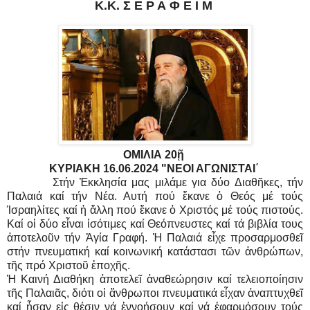
Κ.Κ. Σ Ε Ρ Α Φ Ε Ι Μ
ΟΜΙΛΙΑ 20ῇ
ΚΥΡΙΑΚΗ 16.06.2024 "ΝΕΟΙ ΑΓΩΝΙΣΤΑΙ΄
Στήν Ἐκκλησία μας μιλάμε για δύο Διαθῆκες, τήν
Παλαιά καί τήν Νέα. Αυτή πού ἔκανε ὁ Θεός μέ τούς
Ίσραηλίτες καί ἡ ἄλλη πού ἔκανε ὁ Χριστός μέ τούς πιστούς.
Καί οἱ δύο εἶναι ἰσότιμες καί Θεόπνευστες καί τά βιβλία τους
ἀποτελοῦν τήν Ἁγία Γραφή. Ἡ Παλαιά εἶχε προσαρμοσθεῖ
στήν πνευματική καί κοινωνική κατάστασι τῶν ἀνθρώπων,
τῆς πρό Χριστοῦ ἐποχῆς.
Ἡ Καινή Διαθήκη ἀποτελεῖ ἀναθεώρησιν καί τελειοποίησιν
τῆς Παλαιᾶς, διότι οἱ ἄνθρωποι πνευματικά εἶχαν ἀναπτυχθεῖ
καί ἦσαν εἰς θέσιν νά ἐννοήσουν καί νά ἐφαρμόσουν τούς