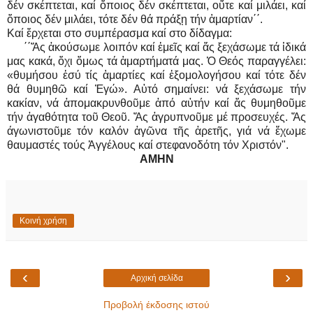
δέν σκέπτεται, καί ὅποιος δέν σκέπτεται, οὔτε καί μιλάει, καί
ὅποιος δέν μιλάει, τότε δέν θά πράξῃ τήν ἁμαρτίαν΄΄.
Καί ἔρχεται στο συμπέρασμα καί στο δίδαγμα:
΄΄Ἄς ἀκούσωμε λοιπόν καί ἐμεῖς καί ἄς ξεχάσωμε τά ἰδικά
μας κακά, ὄχι ὅμως τά ἁμαρτήματά μας. Ὁ Θεός παραγγέλει:
«θυμήσου ἐσύ τίς ἁμαρτίες καί ἐξομολογήσου καί τότε δέν
θά θυμηθῶ καί Ἐγώ». Αὐτό σημαίνει: νά ξεχάσωμε τήν
κακίαν, νά ἀπομακρυνθοῦμε ἀπό αὐτήν καί ἄς θυμηθοῦμε
τήν ἀγαθότητα τοῦ Θεοῦ. Ἄς ἀγρυπνοῦμε μέ προσευχές. Ἄς
άγωνιστοῦμε τόν καλόν ἀγῶνα τῆς ἀρετῆς, γιά νά ἔχωμε
θαυμαστές τούς Ἀγγέλους καί στεφανοδότη τόν Χριστόν".
AMHN
Κοινή χρήση
‹
›
Αρχική σελίδα
Προβολή έκδοσης ιστού