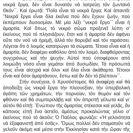
νεκρά ἔργα, δέν εἶναι δυνατόν νά λατρεύῃ τόν ζωντανό
Θεόν΄΄. Καί ἐρωτᾷ: “Ποῖα εἶναι τά νεκρά ἔργα; Καί ἀπαντᾶ:
"Νεκρά ἔργα εἶναι ὅλα ἐκεῖνα πού δέν ἔχουν ζωήν, πού
ἐκπέμπουν δυσοσμίαν. Μέ μία λέξι "νεκρό ἔργο΄΄ εἶναι ἡ
ἁμαρτία. Καί ὅπως τό νεκρό σῶμα προξενεῖ λύπη σ'
ἐκείνους πού τό πλησιάζουν, ἔτσι καί ἡ ἁμαρτία δέν ἀφήνει
οὔτε τόν νοῦ νά ἡρεμῇ, ἀλλά τόν θορυβεῖ καί τόν ταράσσει.
Λέγεται ὅτι ὁ λοιμός κατατρώγει τά σώματα. Τέτοια εἶναι καί ἡ
ἁμαρτία, δέν διαφέρει καθόλου ἀπό τόν λοιμό, διαφθείροντας
συγχρόνως καί τήν ψυχήν. Αὐτοί πού ὑποφέρουν από
λοιμώδη νόσο εἶναι γεμάτοι ἀπό δυσωδίαν. Τά πρόσωπά
τους εἶναι αἰσχρά καί ὅλοι καί ὅλα εἶναι ἀκάθαρτα. Τέτοιοι
εἶναι καί ὅσοι ἁμαρτάνουν, ἔστω καί ἄν δέν τό βλέπουν΄΄.
Στήν συνέχεια, ὁ Χρυσόστομος θά ἀναφέρῃ καί θά
ἀποδείξῃ ὡς νεκρά ἔργα τήν πλεονεξίαν, τήν ὑπερβολική
ἀγάπη τῶν χρημάτων, τήν πορνείαν, τόν θυμόν καί τόν
φθόνον καί θά συμπεριλάβῃ καί τόν ἀπρεπῆ γέλωτα καί γι'
αὐτόν θά εἰπῇ: ΄Ενώπιον τῆς ἁμαρτίας στέκεσαι καί γελᾷς, ἄν
κάποιος εἰπῇ ἕνα ἀστεῖο, ἀμέσως προκαλώντας γέλιο σ'
ἐκείνους πού τό ἀκοῦν; Ὁ Παῦλος φωνάζει: «Ή γελοιότητα
νά έξαφανιστῇ ἀπό ἐσᾶς». Ὅμως πολλοί δέν σταματοῦν νά
γελοῦν ἀκόμη καί μέσα στήν Ἐκκλησίαν κατά τήν ὥραν τῆς