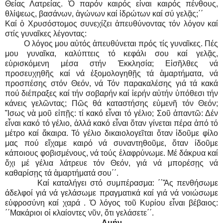
Θείας Λατρείας. Ὁ παρόν καιρός εἶναι καιρός πένθους,
θλίψεως, βασάνων, ἀγώνων καί ἰδρώτων καί σύ γελᾷς;΄΄
Καί ὁ Χρυσόστομος συνεχίζει ἀπευθύνοντας τόν λόγον καί
στίς γυναῖκες λέγοντας:
Ο λόγος μου αὐτός ἀπευθύνεται πρός τίς γυναῖκες. Πές
μου γυναῖκα, καλύπτεις τό κεφάλι σου καί γελᾷς,
εὑρισκόμενη μέσα στήν Ἐκκλησία; Εἰσῆλθες νά
προσευχηθῆς καί νά ἐξομολογηθῇς τά ἁμαρτήματα, νά
προσπέσης στόν Θεόν, νά Τόν παρακαλέσης γιά τά κακά
πού διέπραξες καί τήν σοβαρήν καί ἱερήν αὐτήν ὑπόθεσι τήν
κάνεις γελῶντας; Πῶς θά καταστήσης εὐμενῆ τόν Θεόν;
Ἴσως νὰ μοῦ εἰπῇς: τί κακό εἶναι τό γέλιο; Σοῦ ἀπαντῶ: Δέν
εἶναι κακό τό γέλιο, ἀλλά κακό εἶναι ὅταν γίνεται πέρα ἀπό τό
μέτρο καί ἄκαιρα. Τό γέλιο δικαιολογεῖται ὅταν ἰδοῦμε φίλο
μας πού εἴχαμε καιρό νά συναντηθοῦμε, ὅταν ίδοῦμε
κάποιους φοβισμένους, νά τούς ἐλαφρύνωμε. Μέ δάκρυα καί
ὄχι μέ γέλια λάτρευε τόν Θεόν, γιά νά μπορέσῃς νά
καθαρίσῃς τά ἁμαρτήματά σου΄΄.
Καί καταλήγει στό συμπέρασμα: ΄΄Ἄς πενθήσωμε
άδελφοί γιά νά γελάσωμε πραγματικά καί γιά νά νοιώσωμε
εὐφροσύνη καί χαρά . Ὁ λόγος τοῦ Κυρίου εἶναι βέβαιος:
΄΄Μακάριοι οἱ κλαίοντες νῦν, ὅτι γελάσετε΄΄.
Αμήν