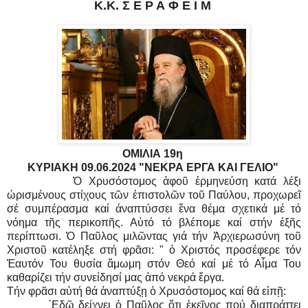
Κ.Κ. Σ Ε Ρ Α Φ Ε Ι Μ
ΟΜΙΛΙΑ 19η
ΚΥΡΙΑΚΗ 09.06.2024 "ΝΕΚΡΑ ΕΡΓΑ ΚΑΙ ΓΕΛΙΟ"
Ὁ Χρυσόστομος ἀφοῦ ἑρμηνεύση κατά λέξι
ώρισμένους στίχους τῶν ἐπιστολῶν τοῦ Παύλου, προχωρεῖ
σέ συμπέρασμα καί άναπτύσσει ἕνα θέμα σχετικά μέ τό
νόημα τῆς περικοπῆς. Αὐτό τό βλέπομε καί στήν ἑξῆς
περίπτωσι. Ὁ Παῦλος μιλῶντας γιά τήν Ἀρχιερωσύνη τοῦ
Χριστοῦ κατέληξε στή φρᾶσι: " ὁ Χριστός προσέφερε τόν
Ἑαυτόν Του θυσία ἄμωμη στόν Θεό καί μέ τό Αἷμα Του
καθαρίζει τήν συνείδησί μας ἀπό νεκρά ἔργα.
Τήν φρᾶσι αὐτή θά ἀναπτύξῃ ὁ Χρυσόστομος καί θά εἰπῇ:
΄Εδῶ δείχνει ὁ Παῦλος ὅτι ἐκεῖνος πού διαπράττει