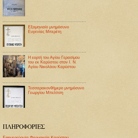
Εξαμηνιαίο μνημόσυνο
Ευγενίας Μπερέτη
Η εορτή του Αγίου Γερασίμου
του εκ Καρύστου στον Ι. Ν.
Αγίου Νικολάου Καρύστου
Τεσσαρακονθήμερο μνημόσυνο
Γεωργίου Μπελίτση
ΠΛΗΡΟΦΟΡΙΕΣ
Εφημερεύοντα Φαρμακεία Καρύστου