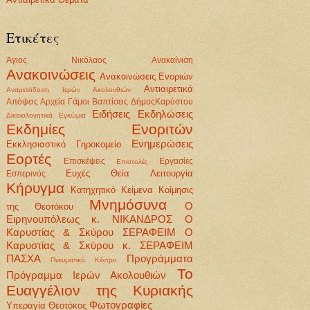
Ετικέτες
Άγιος Νικόλαος
Ανακαίνιση
Ανακοινώσεις
Ανακοινώσεις Ενοριών
Αντιαιρετικά
Αναμετάδοση Ιερών Ακολουθιών
Απόψεις
Αρχεία
Γάμοι Βαπτίσεις
ΔήμοςΚαρύστου
Ειδήσεις
Εκδηλώσεις
Δικαιολογητικά
Εγκώμια
Εκδημίες Ενοριτών
Ενημερώσεις
Εκκλησιαστικό Γηροκομείο
Εορτές
Επισκέψεις
Εργασίες
Επιστολές
Ευχές
Θεία Λειτουργία
Εσπερινός
Κήρυγμα
Κατηχητικό
Κείμενα
Κοίμησις
Μνημόσυνα
Ο
της Θεοτόκου
Ειρηνουπόλεως κ. ΝΙΚΑΝΔΡΟΣ
Ο
Καρυστίας & Σκύρου ΣΕΡΑΦΕΙΜ
Ο
Καρυστίας & Σκύρου κ. ΣΕΡΑΦΕΙΜ
ΠΑΣΧΑ
Προγράμματα
Πνευματικό Κέντρο
Το
Πρόγραμμα Ιερών Ακολουθιών
Ευαγγέλιον της Κυριακής
Φωτογραφίες
Υπεραγία Θεοτόκος