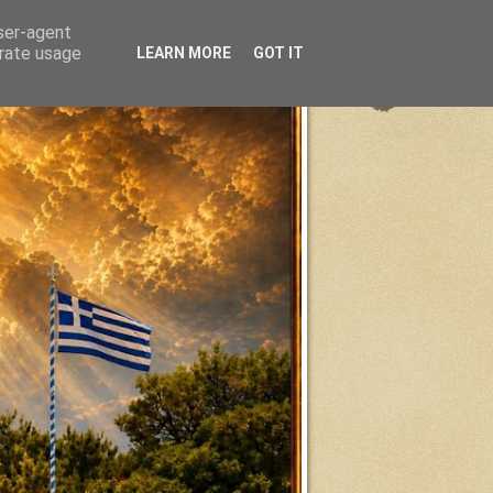
user-agent
erate usage
LEARN MORE
GOT IT