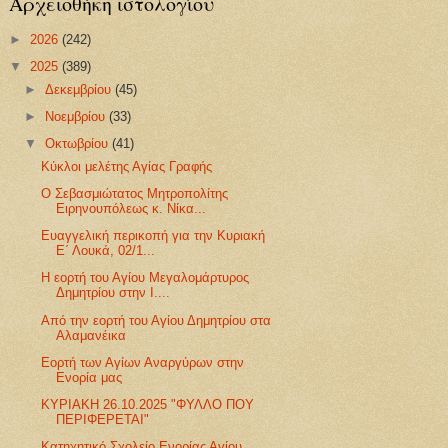
Αρχειοθήκη ιστολογίου
►
2026
(242)
▼
2025
(389)
►
Δεκεμβρίου
(45)
►
Νοεμβρίου
(33)
▼
Οκτωβρίου
(41)
Κύκλοι μελέτης Αγίας Γραφής
Ο Σεβασμιώτατος Μητροπολίτης
Ειρηνουπόλεως κ. Νίκα...
Ευαγγελική περικοπή για την Κυριακή
Ε΄ Λουκά, 02/1...
Η εορτή του Αγίου Μεγαλομάρτυρος
Δημητρίου στην Ι....
Από την εορτή του Αγίου Δημητρίου στα
Αλαμανέικα
Εορτή των Αγίων Αναργύρων στην
Ενορία μας
ΚΥΡΙΑΚΗ 26.10.2025 "ΦΥΛΛΟ ΠΟΥ
ΠΕΡΙΦΕΡΕΤΑΙ"
Κατηχητικό Σχολείο Ενορίας Αγίου