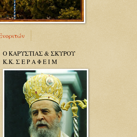
Ενοριτών
Ο ΚΑΡΥΣΤΙΑΣ & ΣΚΥΡΟΥ
Κ.Κ. Σ Ε Ρ Α Φ Ε Ι Μ