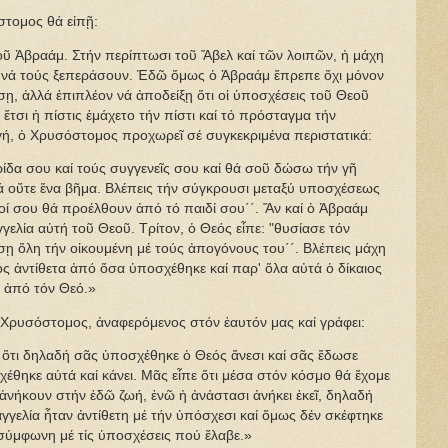
ομος θά εἰπῇ:
Ἀβραάμ. Στήν περίπτωσι τοῦ Ἄβελ καί τῶν λοιπῶν, ἡ μάχη
 νά τούς ξεπεράσουν. Ἐδῶ ὅμως ὁ Ἀβραάμ ἔπρεπε ὄχι μόνον
ῃ, ἀλλά ἐπιπλέον νά ἀποδείξῃ ὅτι οἱ ὑποσχέσεις τοῦ Θεοῦ
ί ἔτσι ἡ πίστις ἐμάχετο τήν πίστι καί τό πρόσταγμα τήν
ή, ὁ Χρυσόστομος προχωρεῖ σέ συγκεκριμένα περιστατικά:
 σου καί τούς συγγενεῖς σου καί θά σοῦ δώσω τήν γῆ
ιά οὔτε ἕνα βῆμα. Βλέπεις τήν σύγκρουσι μεταξύ υποσχέσεως
νοί σου θά προέλθουν ἀπό τό παιδί σου΄΄. Ἄν καί ὁ Ἀβραάμ
ελία αὐτή τοῦ Θεοῦ. Τρίτον, ὁ Θεός εἶπε: "θυσίασε τόν
σῃ ὅλη τήν οἰκουμένη μέ τούς ἀπογόνους του΄΄. Βλέπεις μάχη
ός ἀντίθετα ἀπό ὅσα ὑποσχέθηκε καί παρ' ὅλα αὐτά ὁ δίκαιος
ε ἀπό τόν Θεό.»
υσόστομος, ἀναφερόμενος στόν ἑαυτόν μας καί γράφει:
ι δηλαδή σᾶς ὑποσχέθηκε ὁ Θεός ἄνεσι καί σᾶς ἔδωσε
σχέθηκε αὐτά καί κάνει. Μᾶς εἶπε ὅτι μέσα στόν κόσμο θά ἔχομε
 ἀνήκουν στήν ἐδῶ ζωή, ἐνῶ ἡ ἀνάστασι ἀνήκει ἐκεῖ, δηλαδή
γελία ἦταν ἀντίθετη μέ τήν ὑπόσχεσι καί ὅμως δέν σκέφτηκε
 σύμφωνη μέ τίς ὑποσχέσεις πού ἔλαβε.»