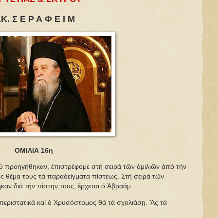
.Κ. Σ Ε Ρ Α Φ Ε Ι Μ
ΟΜΙΛΙΑ 16η
οηγήθηκαν, ἐπιστρέφομε στή σειρά τῶν ὁμιλιῶν ἀπό τήν
 θέμα τους τά παραδείγματα πίστεως. Στή σειρά τῶν
αν διά τήν πίστην τους, ἔρχεται ὁ Ἀβραάμ.
στατικά καί ὁ Χρυσόστομος θά τά σχολιάσῃ. Ἄς τά