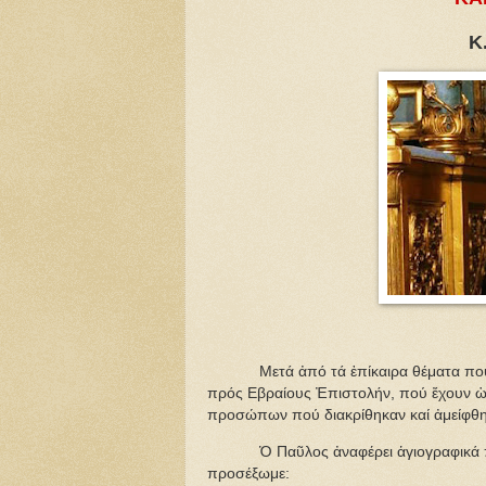
Κ
Μετά ἀπό τά ἐπίκαιρα θέματα πού πρ
πρός Εβραίους Ἐπιστολήν, πού ἔχουν ὡς
προσώπων πού διακρίθηκαν καί ἀμείφθηκ
Ὁ Παῦλος ἀναφέρει ἁγιογραφικά περι
προσέξωμε: