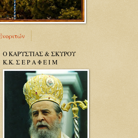
Ενοριτών
Ο ΚΑΡΥΣΤΙΑΣ & ΣΚΥΡΟΥ
Κ.Κ. Σ Ε Ρ Α Φ Ε Ι Μ