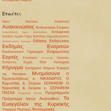
Ετικέτες
Άγιος Νικόλαος
Ανακαίνιση
Ανακοινώσεις
Ανακοινώσεις Ενοριών
Αντιαιρετικά
Αναμετάδοση Ιερών Ακολουθιών
Απόψεις
Αρχεία
Γάμοι Βαπτίσεις
ΔήμοςΚαρύστου
Ειδήσεις
Εκδηλώσεις
Δικαιολογητικά
Εγκώμια
Εκδημίες Ενοριτών
Ενημερώσεις
Εκκλησιαστικό Γηροκομείο
Εορτές
Επισκέψεις
Εργασίες
Επιστολές
Ευχές
Θεία Λειτουργία
Εσπερινός
Κήρυγμα
Κατηχητικό
Κείμενα
Κοίμησις
Μνημόσυνα
Ο
της Θεοτόκου
Ειρηνουπόλεως κ. ΝΙΚΑΝΔΡΟΣ
Ο
Καρυστίας & Σκύρου ΣΕΡΑΦΕΙΜ
Ο
Καρυστίας & Σκύρου κ. ΣΕΡΑΦΕΙΜ
ΠΑΣΧΑ
Προγράμματα
Πνευματικό Κέντρο
Το
Πρόγραμμα Ιερών Ακολουθιών
Ευαγγέλιον της Κυριακής
Φωτογραφίες
Υπεραγία Θεοτόκος