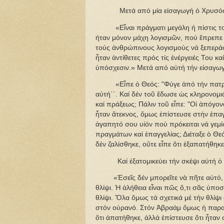
Μετά από μία είσαγωγή ὁ Χρυσόστ
«Εἶναι πράγματι μεγάλη ή πίστις τοῦ 
ήταν μόνον μάχη λογισμῶν, πού ἔπρεπε
τούς ἀνθρώπινους λογισμούς νά ξεπεράσ
ἦταν ἀντίθετες πρός τίς ἐνέργειές Του κα
ὑπόσχεσιν.» Μετά από αὐτή τήν εἰσαγωγ
«Εἶπε ὁ Θεός: "Φύγε ἀπό τήν πατρίδα
αὐτή΄΄. Καί δέν τοῦ ἔδωσε ὡς κληρονομ
καί πράξεως; Πάλιν τοῦ εἶπε: "Οἱ ἀπόγο
ἦταν ἄτεκνος, ὅμως ἐπίστευσε στήν ἐπαγγ
ἀγαπητό σου υἱόν πού πρόκειται νά γεμί
πραγμάτων καί ἐπαγγελίας; Διέταξε ὁ Θε
δέν ζαλίσθηκε, οὔτε εἶπε ὅτι ἐξαπατήθηκ
Καί ἐξατομικεύει τήν σκέψι αὐτή ὁ Χρ
«Ἐσεῖς δέν μπορεῖτε νὰ πῆτε αὐτό, ὅτ
θλίψι. Ἡ ἀλήθεια εἶναι πῶς ὅ,τι σᾶς ὑπο
θλίψι. Ὅλα ὅμως τά σχετικά μέ τήν θλίψι
στόν ούρανό. Στόν Ἀβραάμ ὅμως ἡ παραγ
ὅτι ἀπατήθηκε, ἀλλά ἐπίστευσε ὅτι ἦταν