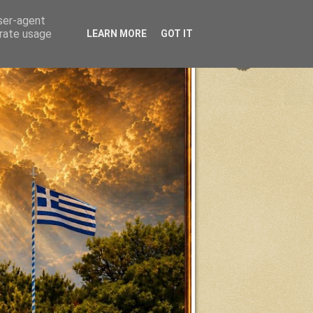
user-agent
erate usage
LEARN MORE
GOT IT