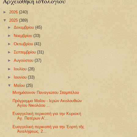
Αρχειοθήκη ιστολογίου
►
2026
(240)
▼
2025
(389)
►
Δεκεμβρίου
(45)
►
Νοεμβρίου
(33)
►
Οκτωβρίου
(41)
►
Σεπτεμβρίου
(31)
►
Αυγούστου
(37)
►
Ιουλίου
(28)
►
Ιουνίου
(33)
▼
Μαΐου
(25)
Μνημόσυνον Παναγιώτου Σταμπέλου
Πρόγραμμα Μαΐου - Ιερών Ακολουθιών
Αγίου Νικολάου ...
Ευαγγελική περικοπή για την Κυριακή
Αγ. Πατέρων Α'...
Ευαγγελική περικοπή για την Ἑορτή τῆς
Ἀναλήψεως, 2...