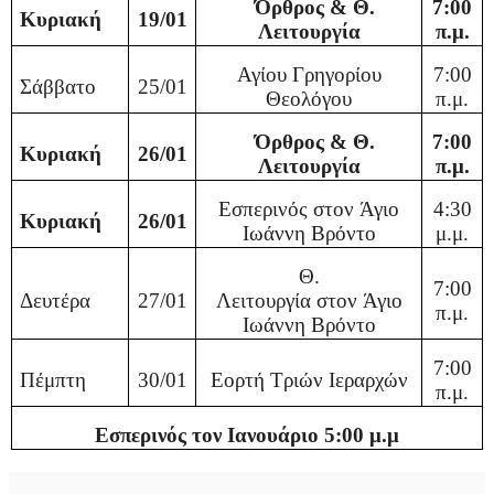
Όρθρος & Θ.
7:00
Κυριακή
19/01
Λειτουργία
π.μ.
Αγίου Γρηγορίου
7:00
Σάββατο
25/01
Θεολόγου
π.μ.
Όρθρος & Θ.
7:00
Κυριακή
26/01
Λειτουργία
π.μ.
Εσπερινός στον
Άγιο
4:30
Κυριακή
26/01
Ιωάννη Βρόντο
μ.μ.
Θ.
7:00
Δευτέρα
27/01
Λειτουργία στον
Άγιο
π.μ.
Ιωάννη Βρόντο
7:00
Πέμπτη
30/01
Εορτή Τριών Ιεραρχών
π.μ.
Εσπερινός τον Ιανουάριο 5:00 μ.μ