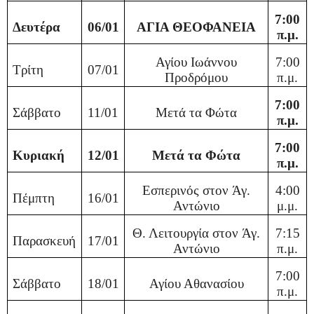
7:00
Δευτέρα
06/01
ΑΓΙΑ ΘΕΟΦΑΝΕΙΑ
π.μ.
Αγίου Ιωάννου
7:00
Τρίτη
07/01
Προδρόμου
π.μ.
7:00
Σάββατο
11/01
Μετά τα Φώτα
π.μ.
7:00
Κυριακή
12/01
Μετά τα Φώτα
π.μ.
Εσπερινός στον
Άγ.
4:00
Πέμπτη
16/01
Αντώνιο
μ.μ.
Θ. Λειτουργία στον
Άγ.
7:15
Παρασκευή
17/01
Αντώνιο
π.μ.
7:00
Σάββατο
18/01
Αγίου Αθανασίου
π.μ.