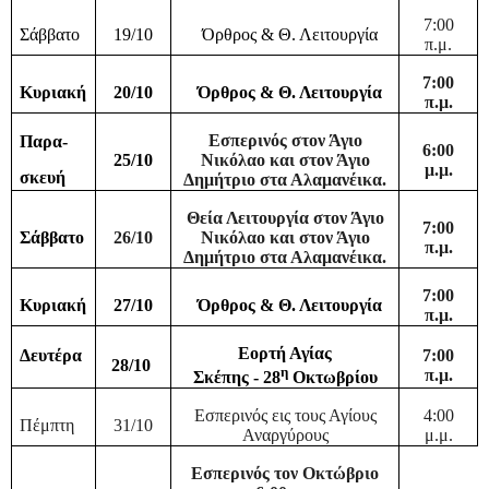
7:00
Σάββατο
19/10
Όρθρος & Θ. Λειτουργία
π.μ.
7:00
Κυριακή
20/10
Όρθρος & Θ. Λειτουργία
π.μ.
Εσπερινός στον Άγιο
Παρα-
6:00
25/10
Νικόλαο
και στον Άγιο
μ.μ.
σκευή
Δημήτριο στα Αλαμανέικα.
Θεία Λειτουργία στον Άγιο
7:00
Σάββατο
26/10
Νικόλαο
και στον Άγιο
π.μ.
Δημήτριο στα Αλαμανέικα.
7:00
Κυριακή
27/10
Όρθρος & Θ. Λειτουργία
π.μ.
Εορτή Αγίας
Δευτέρα
7:00
28/10
η
π.μ.
Σκέπης - 28
Οκτωβρίου
Εσπερινός εις τους Αγίους
4:00
Πέμπτη
31/10
Αναργύρους
μ.μ.
Εσπερινός τον Οκτώβριο