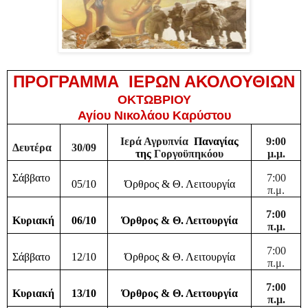
ΠΡΟΓΡΑΜΜΑ ΙΕΡΩΝ ΑΚΟΛΟΥΘΙΩΝ
ΟΚΤΩΒΡΙΟΥ
Αγίου Νικολάου Καρύστου
Ιερά Αγρυπνία
Παναγίας
9:00
Δευτέρα
30/09
της
Γοργοϋπηκόου
μ.μ.
Σάββατο
7:00
05/10
Όρθρος & Θ. Λειτουργία
π.μ.
7:00
Κυριακή
06/10
Όρθρος & Θ. Λειτουργία
π.μ.
7:00
Σάββατο
12/10
Όρθρος & Θ. Λειτουργία
π.μ.
7:00
Κυριακή
13/10
Όρθρος & Θ. Λειτουργία
π.μ.