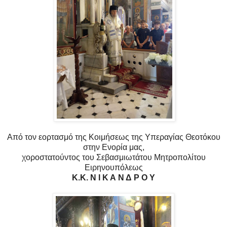
Από τον εορτασμό της Κοιμήσεως της Υπεραγίας Θεοτόκου
στην Ενορία μας,
χοροστατούντος του Σεβασμιωτάτου Μητροπολίτου
Ειρηνουπόλεως
Κ.Κ. Ν Ι Κ Α Ν Δ Ρ Ο Υ