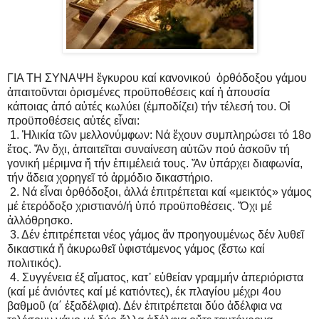
ΓΙΑ ΤΗ ΣΥΝΑΨΗ ἔγκυρου καί κανονικού ὀρθόδοξου γάμου
ἀπαιτοῦνται ὁρισμένες προϋποθέσεις καί ἡ ἀπουσία
κάποιας ἀπό αὐτές κωλύει (ἐμποδίζει) τήν τέλεσή του. Οἱ
προϋποθέσεις αὐτές εἶναι:
1. Ἡλικία τῶν μελλονύμφων: Νά ἔχουν συμπληρώσει τό 18ο
ἔτος. Ἄν ὄχι, ἀπαιτεῖται συναίνεση αὐτῶν πού ἀσκοῦν τή
γονική μέριμνα ἤ τήν ἐπιμέλειά τους. Ἄν ὑπάρχει διαφωνία,
τήν ἄδεια χορηγεῖ τό ἁρμόδιο δικαστήριο.
2. Νά εἶναι ὀρθόδοξοι, ἀλλά ἐπιτρέπεται καί «μεικτός» γάμος
μέ ἑτερόδοξο χριστιανό/ή ὑπό προϋποθέσεις. Ὄχι μέ
ἀλλόθρησκο.
3. Δέν ἐπιτρέπεται νέος γάμος ἄν προηγουμένως δέν λυθεῖ
δικαστικά ἤ ἀκυρωθεῖ ὑφιστάμενος γάμος (ἔστω καί
πολιτικός).
4. Συγγένεια έξ αἵματος, κατ᾿ εὐθείαν γραμμήν ἀπεριόριστα
(καί μέ ἀνιόντες καί μέ κατιόντες), έκ πλαγίου μέχρι 4ου
βαθμοῦ (α΄ ἐξαδέλφια). Δέν ἐπιτρέπεται δύο ἀδέλφια να