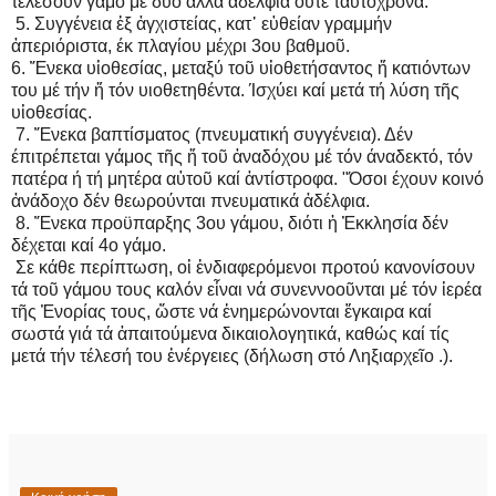
τελέσουν γάμο μέ δύο ἄλλα ἀδέλφια οὔτε ταυτόχρονα.
5. Συγγένεια ἐξ ἀγχιστείας, κατ᾿ εὐθείαν γραμμήν
ἀπεριόριστα, έκ πλαγίου μέχρι 3ου βαθμοῦ.
6. Ἕνεκα υἱοθεσίας, μεταξύ τοῦ υἱοθετήσαντος ἤ κατιόντων
του μέ τήν ἤ τόν υιοθετηθέντα. Ίσχύει καί μετά τή λύση τῆς
υἱοθεσίας.
7. Ἕνεκα βαπτίσματος (πνευματική συγγένεια). Δέν
έπιτρέπεται γάμος τῆς ἤ τοῦ ἀναδόχου μέ τόν άναδεκτό, τόν
πατέρα ή τή μητέρα αὐτοῦ καί ἀντίστροφα. "Όσοι έχουν κοινό
ἀνάδοχο δέν θεωρούνται πνευματικά ἀδέλφια.
8. Ἕνεκα προϋπαρξης 3ου γάμου, διότι ἡ Ἐκκλησία δέν
δέχεται καί 4ο γάμο.
Σε κάθε περίπτωση, οἱ ἐνδιαφερόμενοι προτού κανονίσουν
τά τοῦ γάμου τους καλόν εἶναι νά συνεννοοῦνται μέ τόν ἱερέα
τῆς Ἐνορίας τους, ὥστε νά ἐνημερώνονται ἔγκαιρα καί
σωστά γιά τά ἀπαιτούμενα δικαιολογητικά, καθώς καί τίς
μετά τήν τέλεσή του ἐνέργειες (δήλωση στό Ληξιαρχεῖο .).