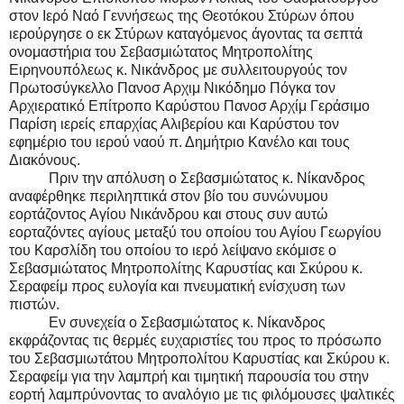
στον Ιερό Ναό Γεννήσεως της Θεοτόκου Στύρων όπου
ιερούργησε ο εκ Στύρων καταγόμενος άγοντας τα σεπτά
ονομαστήρια του Σεβασμιώτατος Μητροπολίτης
Ειρηνουπόλεως κ. Νικάνδρος με συλλειτουργούς τον
Πρωτοσύγκελλο Πανοσ Αρχιμ Νικόδημο Πόγκα τον
Αρχιερατικό Επίτροπο Καρύστου Πανοσ Αρχίμ Γεράσιμο
Παρίση ιερείς επαρχίας Αλιβερίου και Καρύστου τον
εφημέριο του ιερού ναού π. Δημήτριο Κανέλο και τους
Διακόνους.
Πριν την απόλυση ο Σεβασμιώτατος κ. Νίκανδρος
αναφέρθηκε περιληπτικά στον βίο του συνώνυμου
εορτάζοντος Αγίου Νικάνδρου και στους συν αυτώ
εορταζόντες αγίους μεταξύ του οποίου του Αγίου Γεωργίου
του Καρσλίδη του οποίου το ιερό λείψανο εκόμισε ο
Σεβασμιώτατος Μητροπολίτης Καρυστίας και Σκύρου κ.
Σεραφείμ προς ευλογία και πνευματική ενίσχυση των
πιστών.
Εν συνεχεία ο Σεβασμιώτατος κ. Νίκανδρος
εκφράζοντας τις θερμές ευχαριστίες του προς το πρόσωπο
του Σεβασμιωτάτου Μητροπολίτου Καρυστίας και Σκύρου κ.
Σεραφείμ για την λαμπρή και τιμητική παρουσία του στην
εορτή λαμπρύνοντας το αναλόγιο με τις φιλόμουσες ψαλτικές