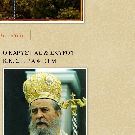
Ενοριτών
Ο ΚΑΡΥΣΤΙΑΣ & ΣΚΥΡΟΥ
Κ.Κ. Σ Ε Ρ Α Φ Ε Ι Μ