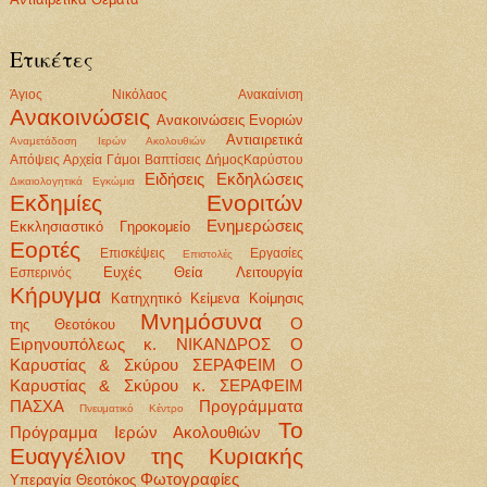
Ετικέτες
Άγιος Νικόλαος
Ανακαίνιση
Ανακοινώσεις
Ανακοινώσεις Ενοριών
Αντιαιρετικά
Αναμετάδοση Ιερών Ακολουθιών
Απόψεις
Αρχεία
Γάμοι Βαπτίσεις
ΔήμοςΚαρύστου
Ειδήσεις
Εκδηλώσεις
Δικαιολογητικά
Εγκώμια
Εκδημίες Ενοριτών
Ενημερώσεις
Εκκλησιαστικό Γηροκομείο
Εορτές
Επισκέψεις
Εργασίες
Επιστολές
Ευχές
Θεία Λειτουργία
Εσπερινός
Κήρυγμα
Κατηχητικό
Κείμενα
Κοίμησις
Μνημόσυνα
Ο
της Θεοτόκου
Ειρηνουπόλεως κ. ΝΙΚΑΝΔΡΟΣ
Ο
Καρυστίας & Σκύρου ΣΕΡΑΦΕΙΜ
Ο
Καρυστίας & Σκύρου κ. ΣΕΡΑΦΕΙΜ
ΠΑΣΧΑ
Προγράμματα
Πνευματικό Κέντρο
Το
Πρόγραμμα Ιερών Ακολουθιών
Ευαγγέλιον της Κυριακής
Φωτογραφίες
Υπεραγία Θεοτόκος