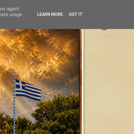
user-agent
erate usage
LEARN MORE
GOT IT