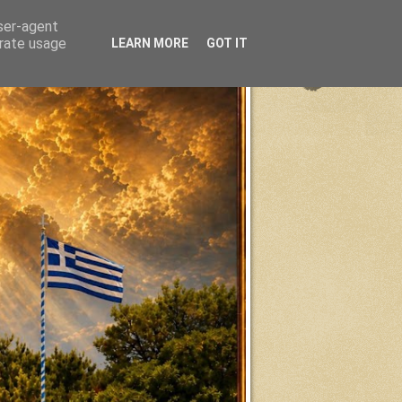
user-agent
erate usage
LEARN MORE
GOT IT