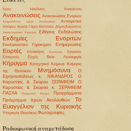
Άγιος Νικόλαος
Ανακαίνιση
Ανακοινώσεις
Ανακοινώσεις Ενοριών
Αντιαιρετικά
Αναμετάδοση Ιερών Ακολουθιών
Απόψεις
Αρχεία
Γάμοι Βαπτίσεις
ΔήμοςΚαρύστου
Ειδήσεις
Εκδηλώσεις
Δικαιολογητικά
Εγκώμια
Εκδημίες Ενοριτών
Ενημερώσεις
Εκκλησιαστικό Γηροκομείο
Εορτές
Επισκέψεις
Εργασίες
Επιστολές
Ευχές
Θεία Λειτουργία
Εσπερινός
Κήρυγμα
Κατηχητικό
Κείμενα
Κοίμησις
Μνημόσυνα
Ο
της Θεοτόκου
Ειρηνουπόλεως κ. ΝΙΚΑΝΔΡΟΣ
Ο
Καρυστίας & Σκύρου ΣΕΡΑΦΕΙΜ
Ο
Καρυστίας & Σκύρου κ. ΣΕΡΑΦΕΙΜ
ΠΑΣΧΑ
Προγράμματα
Πνευματικό Κέντρο
Το
Πρόγραμμα Ιερών Ακολουθιών
Ευαγγέλιον της Κυριακής
Φωτογραφίες
Υπεραγία Θεοτόκος
Ραδιοφωνική αναμετάδοση