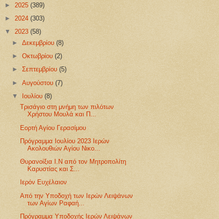
►
2025
(389)
►
2024
(303)
▼
2023
(58)
►
Δεκεμβρίου
(8)
►
Οκτωβρίου
(2)
►
Σεπτεμβρίου
(5)
►
Αυγούστου
(7)
▼
Ιουλίου
(8)
Τρισάγιο στη μνήμη των πιλότων
Χρήστου Μουλά και Π...
Εορτή Αγίου Γερασίμου
Πρόγραμμα Ιουλίου 2023 Ιερών
Ακολουθιών Αγίου Νικο...
Θυρανοίξια Ι.Ν από τον Μητροπολίτη
Καρυστίας και Σ...
Ιερόν Ευχέλαιον
Από την Υποδοχή των Ιερών Λειψάνων
των Αγίων Ραφαή...
Πρόγραμμα Υποδοχής Ιερών Λειψάνων