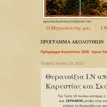
agiosnikolaoskarystos@gmail.com
Ο Μητροπολίτης μας
Ι 
ΠΡΟΓΡΑΜΜΑ ΑΚΟΛΟΥΘΙΩΝ
Πρόγραμμα Αυγούστου 2026 - Ιερών Α
Τετάρτη, Ιουλίου 19, 2023
Θυρανοίξια Ι.Ν απ
Καρυστίας και Σκ
Την Τρίτη 18 Ιουλίου εσπέρας ο
κ.κ. ΣΕΡΑΦΕΙΜ
μετέβη στην εν
ετέλεσε τα θυρανοίξια του ιε