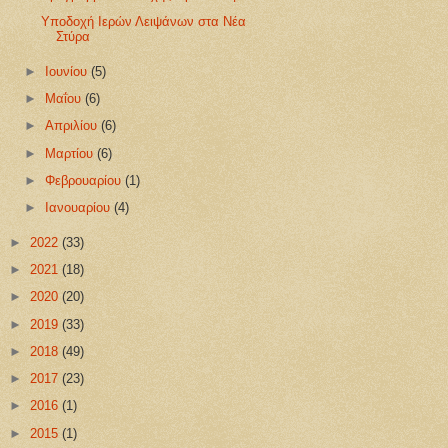
Υποδοχή Ιερών Λειψάνων στα Νέα
Στύρα
►
Ιουνίου
(5)
►
Μαΐου
(6)
►
Απριλίου
(6)
►
Μαρτίου
(6)
►
Φεβρουαρίου
(1)
►
Ιανουαρίου
(4)
►
2022
(33)
►
2021
(18)
►
2020
(20)
►
2019
(33)
►
2018
(49)
►
2017
(23)
►
2016
(1)
►
2015
(1)