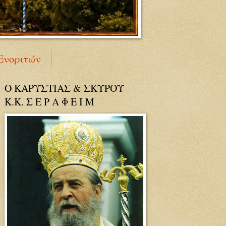
Ενοριτών
Ο ΚΑΡΥΣΤΙΑΣ & ΣΚΥΡΟΥ
Κ.Κ. Σ Ε Ρ Α Φ Ε Ι Μ