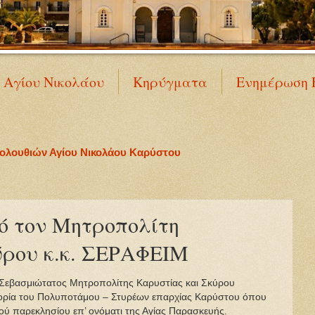
Ν Αγίου Νικολάου
Κηρύγματα
Ενημέρωση 
κολουθιών Αγίου Νικολάου Καρύστου
ό τον Μητροπολίτη
ύρου κ.κ. ΣΕΡΑΦΕΙΜ
 Σεβασμιώτατος Μητροπολίτης Καρυστίας και Σκύρου
ορία του Πολυποτάμου – Στυρέων επαρχίας Καρύστου όπου
ρού παρεκλησίου επ’ ονόματι της Αγίας Παρασκευής.