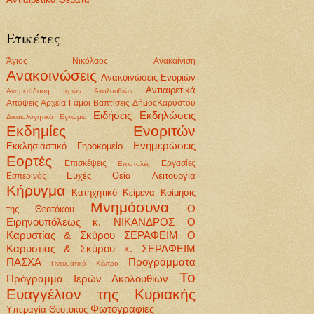
Ετικέτες
Άγιος Νικόλαος
Ανακαίνιση
Ανακοινώσεις
Ανακοινώσεις Ενοριών
Αντιαιρετικά
Αναμετάδοση Ιερών Ακολουθιών
Απόψεις
Αρχεία
Γάμοι Βαπτίσεις
ΔήμοςΚαρύστου
Ειδήσεις
Εκδηλώσεις
Δικαιολογητικά
Εγκώμια
Εκδημίες Ενοριτών
Ενημερώσεις
Εκκλησιαστικό Γηροκομείο
Εορτές
Επισκέψεις
Εργασίες
Επιστολές
Ευχές
Θεία Λειτουργία
Εσπερινός
Κήρυγμα
Κατηχητικό
Κείμενα
Κοίμησις
Μνημόσυνα
Ο
της Θεοτόκου
Ειρηνουπόλεως κ. ΝΙΚΑΝΔΡΟΣ
Ο
Καρυστίας & Σκύρου ΣΕΡΑΦΕΙΜ
Ο
Καρυστίας & Σκύρου κ. ΣΕΡΑΦΕΙΜ
ΠΑΣΧΑ
Προγράμματα
Πνευματικό Κέντρο
Το
Πρόγραμμα Ιερών Ακολουθιών
Ευαγγέλιον της Κυριακής
Φωτογραφίες
Υπεραγία Θεοτόκος