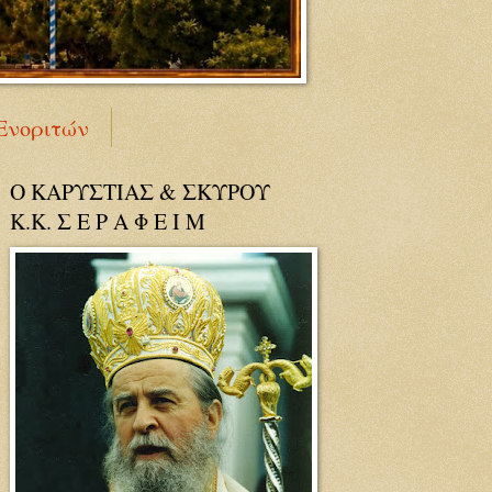
Ενοριτών
Ο ΚΑΡΥΣΤΙΑΣ & ΣΚΥΡΟΥ
Κ.Κ. Σ Ε Ρ Α Φ Ε Ι Μ