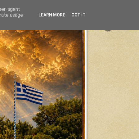
user-agent
erate usage
LEARN MORE
GOT IT