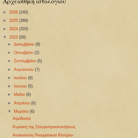
Αρχειοθήκη ιστολογίου
►
2026
(240)
►
2025
(389)
►
2024
(303)
▼
2023
(58)
►
Δεκεμβρίου
(8)
►
Οκτωβρίου
(2)
►
Σεπτεμβρίου
(5)
►
Αυγούστου
(7)
►
Ιουλίου
(8)
►
Ιουνίου
(5)
►
Μαΐου
(6)
►
Απριλίου
(6)
▼
Μαρτίου
(6)
Αιμοδοσία
Κυριακή της Σταυροπροσκυνήσεως
Ανακαίνιση Πνευματικού Κέντρου